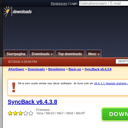
Registreren
|
Login:
Startpagina
Downloads
Top downloads
Meer
8/7/2026 4:29:59 PM
AfterDawn
>
Downloads
>
Beveiliging
>
Back-up
>
SyncBack v6.4.3.8
Dit is een oude versie van deze software. Je kunt ook de
v9.4.1.1 (laatste stabiele 
SyncBack v6.4.3.8
Freeware
DOW
Vista / Win10 / Win7 / Win8 / WinXP