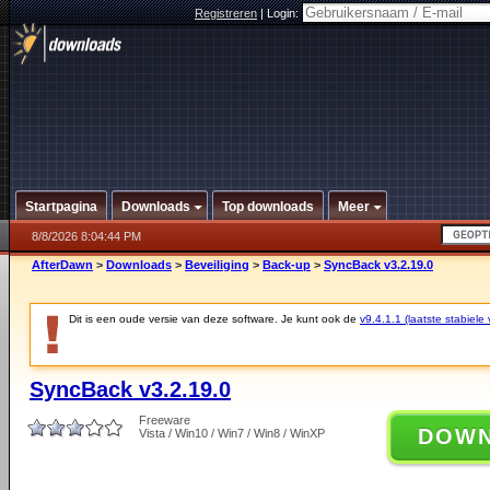
Registreren
|
Login:
Startpagina
Downloads
Top downloads
Meer
8/8/2026 8:04:44 PM
AfterDawn
>
Downloads
>
Beveiliging
>
Back-up
>
SyncBack v3.2.19.0
Dit is een oude versie van deze software. Je kunt ook de
v9.4.1.1 (laatste stabiele 
SyncBack v3.2.19.0
Freeware
DOW
Vista / Win10 / Win7 / Win8 / WinXP