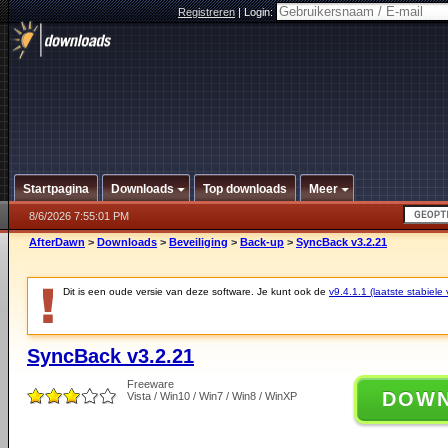
Registreren
|
Login:
Startpagina
Downloads
Top downloads
Meer
8/6/2026 7:55:01 PM
AfterDawn
>
Downloads
>
Beveiliging
>
Back-up
>
SyncBack v3.2.21
Dit is een oude versie van deze software. Je kunt ook de
v9.4.1.1 (laatste stabiele 
SyncBack v3.2.21
Freeware
DOW
Vista / Win10 / Win7 / Win8 / WinXP