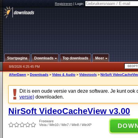
Registreren
|
Login:
Startpagina
Downloads
Top downloads
Meer
8/8/2026 4:25:45 PM
AfterDawn
>
Downloads
>
Video & Audio
>
Videotools
>
NirSoft VideoCacheVie
Dit is een oude versie van deze software. Je kunt ook
versie)
downloaden.
NirSoft VideoCacheView v3.00
Freeware
DOW
Vista / Win10 / Win7 / Win8 / WinXP