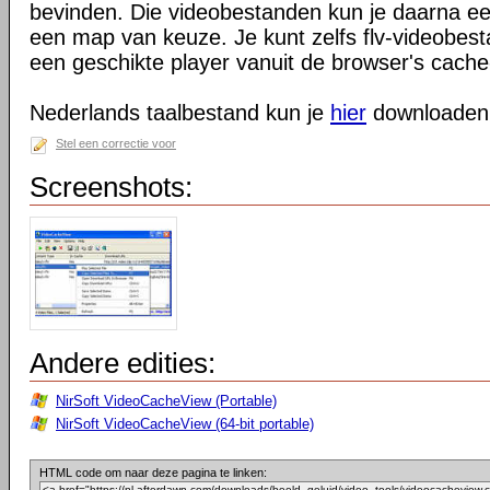
bevinden. Die videobestanden kun je daarna e
een map van keuze. Je kunt zelfs flv-videobes
een geschikte player vanuit de browser's cach
Nederlands taalbestand kun je
hier
downloaden
Stel een correctie voor
Screenshots:
Andere edities:
NirSoft VideoCacheView (Portable)
NirSoft VideoCacheView (64-bit portable)
HTML code om naar deze pagina te linken: