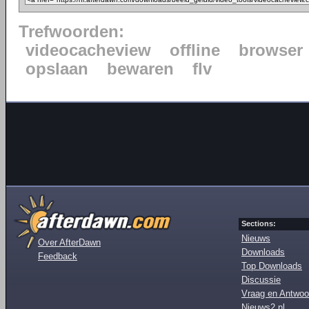
Trefwoorden:
videocacheview
offline
browser
opslaan
bewaren
flv
Sections:
Nieuws
Over AfterDawn
Downloads
Feedback
Top Downloads
Discussie
Vraag en Antwoo
Nieuws2.nl