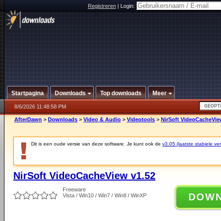
Registreren
|
Login:
Startpagina
Downloads
Top downloads
Meer
8/6/2026 11:48:58 PM
AfterDawn
>
Downloads
>
Video & Audio
>
Videotools
>
NirSoft VideoCacheVie
Dit is een oude versie van deze software. Je kunt ook de
v3.05 (laatste stabiele ver
NirSoft VideoCacheView v1.52
Freeware
DOW
Vista / Win10 / Win7 / Win8 / WinXP