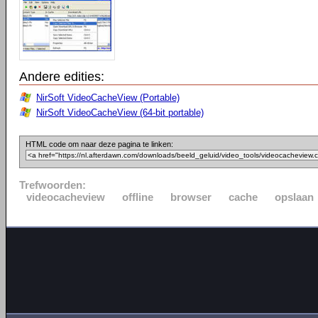
Andere edities:
NirSoft VideoCacheView (Portable)
NirSoft VideoCacheView (64-bit portable)
HTML code om naar deze pagina te linken:
Trefwoorden:
videocacheview
offline
browser
cache
opslaan