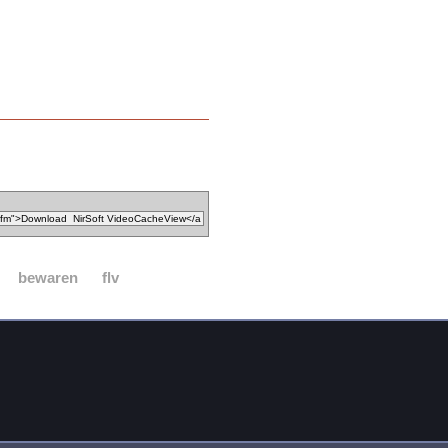
bewaren
flv