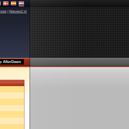
ssie
|
Nieuws2.nl