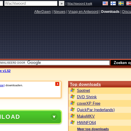
|
Wachtwoord kwijt
AfterDawn
|
Nieuws
|
Vraag en Antwoord
|
Downloads
|
Discu
w v1.52
Top downloads
X
sie)
downloaden.
Spotnet
DVD Shrink
coverXP Free
QuickPar (nederlands)
NLOAD
MakeMKV
HWiNFO64
Meer top downloads