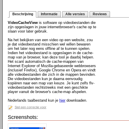
Beschrijving
Informatie
Alle versies
Reviews
VideoCacheView
is software op videobestanden die
zijn opgeslagen in jouw internetbrowser's cache op te
slaan voor later gebruik.
Na het bekijken van een video op een website, zou
je dat videobestand misschien wel willen bewaren
om het later nog eens offline af te kunnen spelen.
Indien het videobestand is opgeslagen in de cache-
map van je browser, kan deze tool je daarbij helpen.
Het scant automatisch de cache-mappen van
Internet Explorer of Mozilla-gebaseerde webbrowsers
(inclusief Firefox), Google Chrome en Opera en vindt
alle videobestanden die zich in de mappen bevinden.
Die videobestanden kun je daarna eenvoudig
kopiëren naar een map van keuze. Je kunt zelfs flv-
videobestanden rechtstreeks met een geschikte
player vanuit de browser's cache-map afspelen.
Nederlands taalbestand kun je
hier
downloaden.
Stel een correctie voor
Screenshots: