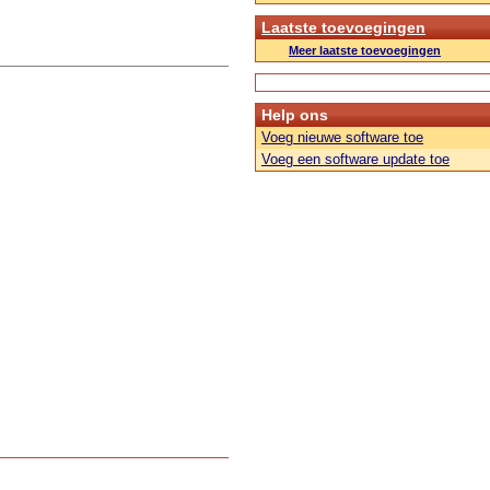
Laatste toevoegingen
Meer laatste toevoegingen
Help ons
Voeg nieuwe software toe
Voeg een software update toe