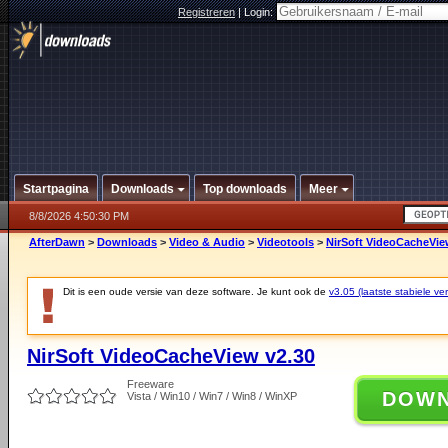
Registreren
|
Login:
Startpagina
Downloads
Top downloads
Meer
8/8/2026 4:50:30 PM
AfterDawn
>
Downloads
>
Video & Audio
>
Videotools
>
NirSoft VideoCacheVie
Dit is een oude versie van deze software. Je kunt ook de
v3.05 (laatste stabiele ver
NirSoft VideoCacheView v2.30
Freeware
DOW
Vista / Win10 / Win7 / Win8 / WinXP