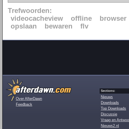
Trefwoorden:
videocacheview
offline
browser
opslaan
bewaren
flv
Sections:
Nieuws
Over AfterDawn
Downloads
Feedback
Top Downloads
Discussie
Vraag en Antwoo
Nieuws2.nl