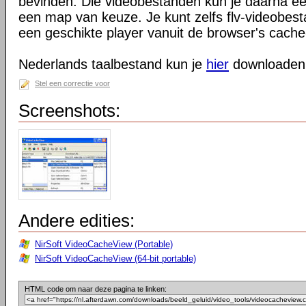
bevinden. Die videobestanden kun je daarna e
een map van keuze. Je kunt zelfs flv-videobes
een geschikte player vanuit de browser's cach
Nederlands taalbestand kun je
hier
downloaden
Stel een correctie voor
Screenshots:
Andere edities:
NirSoft VideoCacheView (Portable)
NirSoft VideoCacheView (64-bit portable)
HTML code om naar deze pagina te linken: