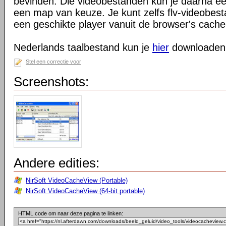
bevinden. Die videobestanden kun je daarna e
een map van keuze. Je kunt zelfs flv-videobes
een geschikte player vanuit de browser's cach
Nederlands taalbestand kun je
hier
downloaden
Stel een correctie voor
Screenshots:
Andere edities:
NirSoft VideoCacheView (Portable)
NirSoft VideoCacheView (64-bit portable)
HTML code om naar deze pagina te linken: