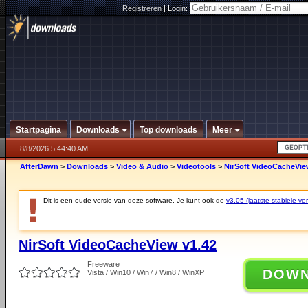
Registreren
|
Login:
Startpagina
Downloads
Top downloads
Meer
8/8/2026 5:44:40 AM
AfterDawn
>
Downloads
>
Video & Audio
>
Videotools
>
NirSoft VideoCacheVie
Dit is een oude versie van deze software. Je kunt ook de
v3.05 (laatste stabiele ver
NirSoft VideoCacheView v1.42
Freeware
DOW
Vista / Win10 / Win7 / Win8 / WinXP