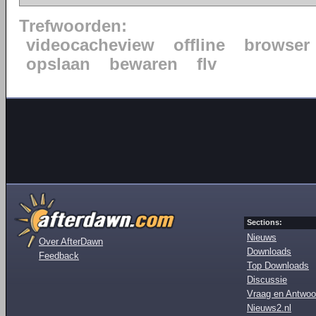
Trefwoorden:
videocacheview
offline
browser
opslaan
bewaren
flv
Sections:
Nieuws
Over AfterDawn
Downloads
Feedback
Top Downloads
Discussie
Vraag en Antwoo
Nieuws2.nl