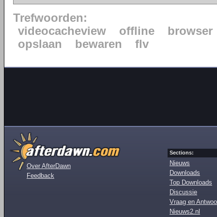
Trefwoorden:
videocacheview
offline
browser
opslaan
bewaren
flv
Sections:
Nieuws
Over AfterDawn
Downloads
Feedback
Top Downloads
Discussie
Vraag en Antwoo
Nieuws2.nl