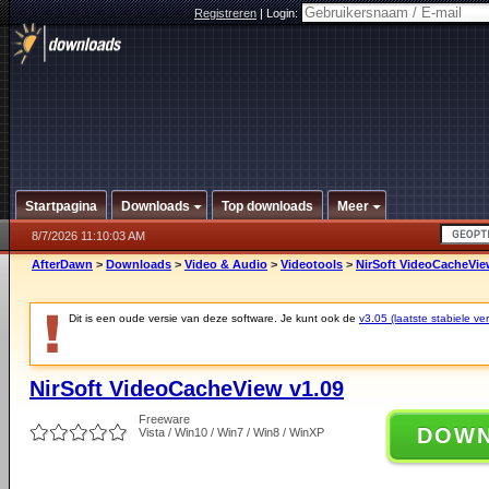
Registreren
|
Login:
Startpagina
Downloads
Top downloads
Meer
8/7/2026 11:10:03 AM
AfterDawn
>
Downloads
>
Video & Audio
>
Videotools
>
NirSoft VideoCacheVie
Dit is een oude versie van deze software. Je kunt ook de
v3.05 (laatste stabiele ver
NirSoft VideoCacheView v1.09
Freeware
DOW
Vista / Win10 / Win7 / Win8 / WinXP