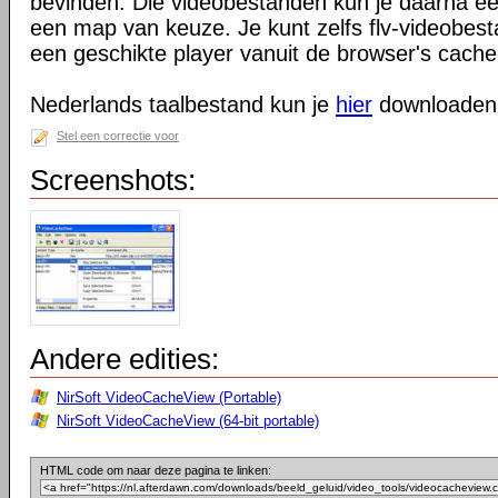
bevinden. Die videobestanden kun je daarna e
een map van keuze. Je kunt zelfs flv-videobes
een geschikte player vanuit de browser's cach
Nederlands taalbestand kun je
hier
downloaden
Stel een correctie voor
Screenshots:
Andere edities:
NirSoft VideoCacheView (Portable)
NirSoft VideoCacheView (64-bit portable)
HTML code om naar deze pagina te linken: