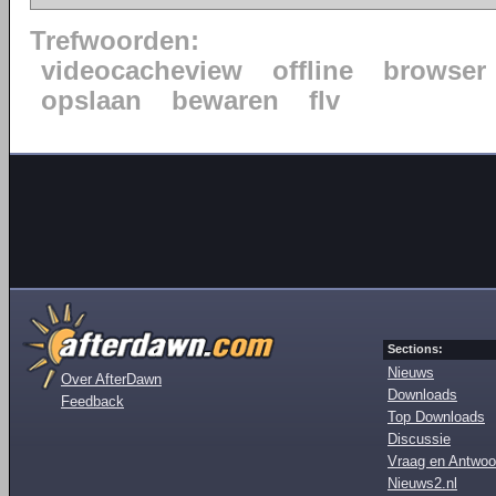
Trefwoorden:
videocacheview
offline
browser
opslaan
bewaren
flv
Sections:
Nieuws
Over AfterDawn
Downloads
Feedback
Top Downloads
Discussie
Vraag en Antwoo
Nieuws2.nl