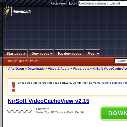
Registreren
|
Login:
Startpagina
Downloads
Top downloads
Meer
8/10/2026 1:27:12 PM
AfterDawn
>
Downloads
>
Video & Audio
>
Videotools
>
NirSoft VideoCacheVie
Dit is een oude versie van deze software. Je kunt ook de
v3.05 (laatste stabiele ver
NirSoft VideoCacheView v2.15
Freeware
DOW
Vista / Win10 / Win7 / Win8 / WinXP