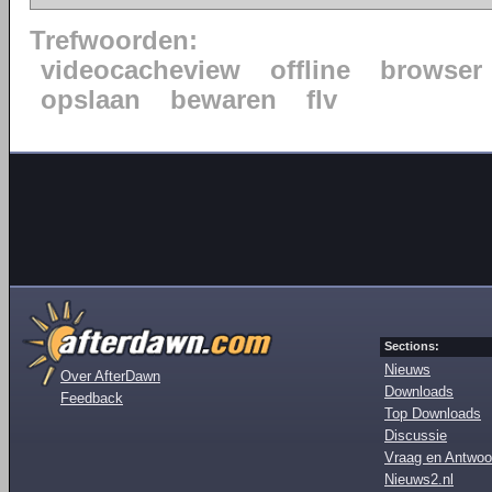
Trefwoorden:
videocacheview
offline
browser
opslaan
bewaren
flv
Sections:
Nieuws
Over AfterDawn
Downloads
Feedback
Top Downloads
Discussie
Vraag en Antwoo
Nieuws2.nl