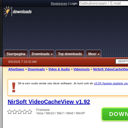
Registreren
|
Login:
Startpagina
Downloads
Top downloads
Meer
8/9/2026 7:19:32 AM
AfterDawn
>
Downloads
>
Video & Audio
>
Videotools
>
NirSoft VideoCacheVie
Dit is een oude versie van deze software. Je kunt ook de
v3.05 (laatste stabiele ver
NirSoft VideoCacheView v1.92
Freeware
DOW
Vista / Win10 / Win7 / Win8 / WinXP