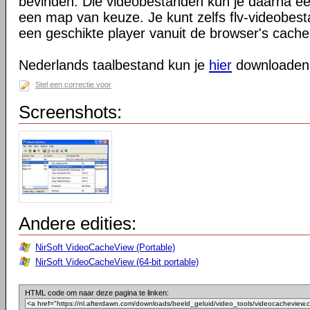
bevinden. Die videobestanden kun je daarna e
een map van keuze. Je kunt zelfs flv-videobes
een geschikte player vanuit de browser's cach
Nederlands taalbestand kun je
hier
downloaden
Stel een correctie voor
Screenshots:
Andere edities:
NirSoft VideoCacheView (Portable)
NirSoft VideoCacheView (64-bit portable)
HTML code om naar deze pagina te linken: