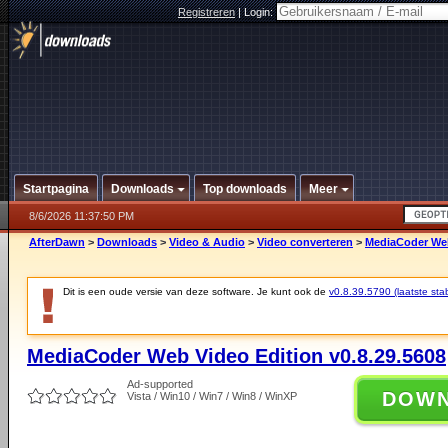
Registreren
|
Login:
Startpagina
Downloads
Top downloads
Meer
8/6/2026 11:37:50 PM
AfterDawn
>
Downloads
>
Video & Audio
>
Video converteren
>
MediaCoder Web
Dit is een oude versie van deze software. Je kunt ook de
v0.8.39.5790 (laatste stab
MediaCoder Web Video Edition v0.8.29.5608
Ad-supported
DOW
Vista / Win10 / Win7 / Win8 / WinXP