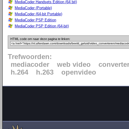
MediaCoder Handsets Edition (64 bit)
MediaCoder (Portable)
MediaCoder (64-bit Portable)
MediaCoder PSP Edition
MediaCoder PSP Edition (64-bit)
HTML code om naar deze pagina te linken:
Trefwoorden:
mediacoder
web video
converte
h.264
h.263
openvideo