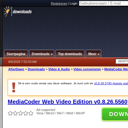
Registreren
|
Login:
Startpagina
Downloads
Top downloads
Meer
8/6/2026 7:52:03 AM
AfterDawn
>
Downloads
>
Video & Audio
>
Video converteren
>
MediaCoder Web
Dit is een oude versie van deze software. Je kunt ook de
v0.8.39.5790 (laatste stab
MediaCoder Web Video Edition v0.8.26.5560
Ad-supported
DOW
Vista / Win10 / Win7 / Win8 / WinXP