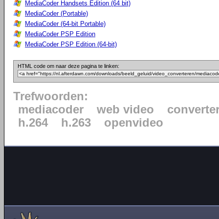
MediaCoder Handsets Edition (64 bit)
MediaCoder (Portable)
MediaCoder (64-bit Portable)
MediaCoder PSP Edition
MediaCoder PSP Edition (64-bit)
HTML code om naar deze pagina te linken:
Trefwoorden:
mediacoder
web video
converte
h.264
h.263
openvideo