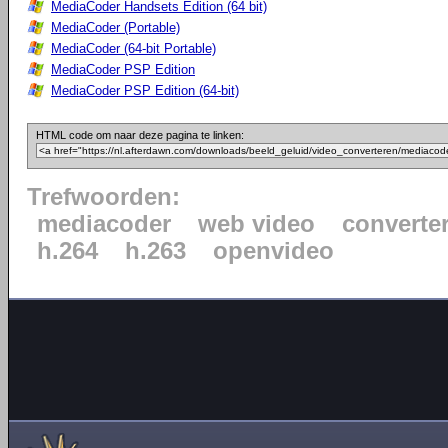
MediaCoder Handsets Edition (64 bit)
MediaCoder (Portable)
MediaCoder (64-bit Portable)
MediaCoder PSP Edition
MediaCoder PSP Edition (64-bit)
HTML code om naar deze pagina te linken:
Trefwoorden:
mediacoder
web video
converte
h.264
h.263
openvideo