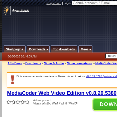
Registreren
|
Login:
Startpagina
Downloads
Top downloads
Meer
8/10/2026 10:46:09 AM
AfterDawn
>
Downloads
>
Video & Audio
>
Video converteren
>
MediaCoder Web
Dit is een oude versie van deze software. Je kunt ook de
v0.8.39.5790 (laatste stab
MediaCoder Web Video Edition v0.8.20.5380
Ad-supported
DOW
Vista / Win10 / Win7 / Win8 / WinXP