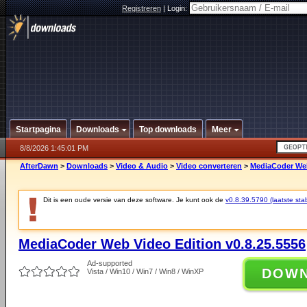
Registreren
|
Login:
Startpagina
Downloads
Top downloads
Meer
8/8/2026 1:45:01 PM
AfterDawn
>
Downloads
>
Video & Audio
>
Video converteren
>
MediaCoder Web
Dit is een oude versie van deze software. Je kunt ook de
v0.8.39.5790 (laatste stab
MediaCoder Web Video Edition v0.8.25.5556
Ad-supported
DOW
Vista / Win10 / Win7 / Win8 / WinXP