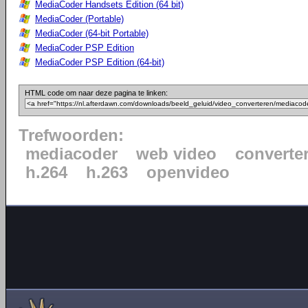
MediaCoder Handsets Edition (64 bit)
MediaCoder (Portable)
MediaCoder (64-bit Portable)
MediaCoder PSP Edition
MediaCoder PSP Edition (64-bit)
HTML code om naar deze pagina te linken:
Trefwoorden:
mediacoder
web video
converte
h.264
h.263
openvideo