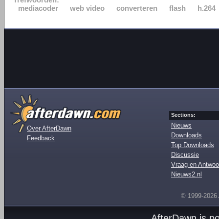
mediacoder
web video
converteren
flash
h.264
Sections:
Nieuws
Over AfterDawn
Downloads
Feedback
Top Downloads
Discussie
Vraag en Antwoo
Nieuws2.nl
© 1999-2026
AfterDawn is p