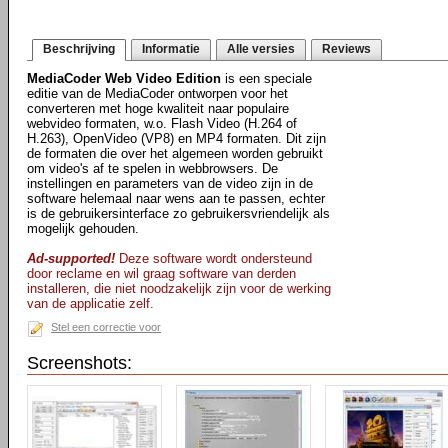
Beschrijving
Informatie
Alle versies
Reviews
MediaCoder Web Video Edition
is een speciale
editie van de MediaCoder ontworpen voor het
converteren met hoge kwaliteit naar populaire
webvideo formaten, w.o. Flash Video (H.264 of
H.263), OpenVideo (VP8) en MP4 formaten. Dit zijn
de formaten die over het algemeen worden gebruikt
om video's af te spelen in webbrowsers. De
instellingen en parameters van de video zijn in de
software helemaal naar wens aan te passen, echter
is de gebruikersinterface zo gebruikersvriendelijk als
mogelijk gehouden.
Ad-supported!
Deze software wordt ondersteund
door reclame en wil graag software van derden
installeren, die niet noodzakelijk zijn voor de werking
van de applicatie zelf.
Stel een correctie voor
Screenshots: