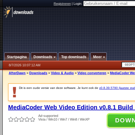
Registreren
|
Login:
Startpagina
Downloads
Top downloads
Meer
8/7/2026 10:07:12 AM
AfterDawn
>
Downloads
>
Video & Audio
>
Video converteren
>
MediaCoder Web 
Dit is een oude versie van deze software. Je kunt ook de
v0.8.39.5790 (laatste stab
MediaCoder Web Video Edition v0.8.1 Build
Ad-supported
DOW
Vista / Win10 / Win7 / Win8 / WinXP