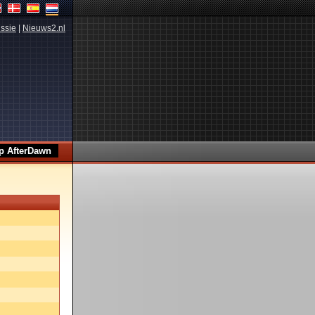
ssie
|
Nieuws2.nl