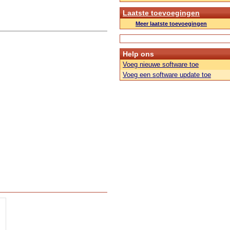
Laatste toevoegingen
Meer laatste toevoegingen
Help ons
Voeg nieuwe software toe
Voeg een software update toe