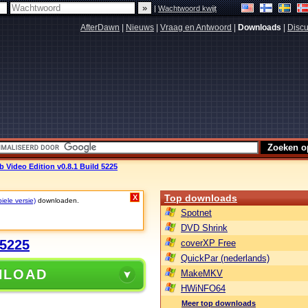
|
Wachtwoord kwijt
AfterDawn
|
Nieuws
|
Vraag en Antwoord
|
Downloads
|
Discu
Video Edition v0.8.1 Build 5225
Top downloads
X
iele versie)
downloaden.
Spotnet
DVD Shrink
 5225
coverXP Free
QuickPar (nederlands)
NLOAD
MakeMKV
HWiNFO64
Meer top downloads