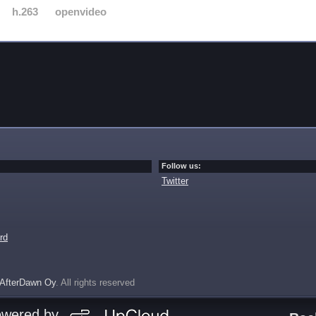
h.263
openvideo
Follow us:
Twitter
rd
AfterDawn Oy
. All rights reserved
owered by