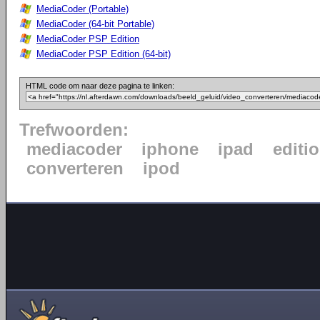
MediaCoder (Portable)
MediaCoder (64-bit Portable)
MediaCoder PSP Edition
MediaCoder PSP Edition (64-bit)
HTML code om naar deze pagina te linken:
Trefwoorden:
mediacoder
iphone
ipad
editi
converteren
ipod