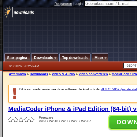
Registreren
|
Login:
Startpagina
Downloads
Top downloads
Meer
8/9/2026 6:03:56 AM
AfterDawn
>
Downloads
>
Video & Audio
>
Video converteren
>
MediaCoder iPho
Dit is een oude versie van deze software. Je kunt ook de
v0.8.45.5852 (laatste stab
MediaCoder iPhone & iPad Edition (64-bit) v
Freeware
DOW
Vista / Win10 / Win7 / Win8 / WinXP