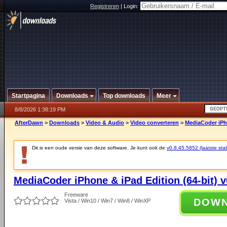
Registreren
|
Login:
Startpagina
Downloads
Top downloads
Meer
8/8/2026 1:38:19 PM
AfterDawn
>
Downloads
>
Video & Audio
>
Video converteren
>
MediaCoder iPho
Dit is een oude versie van deze software. Je kunt ook de
v0.8.45.5852 (laatste stab
MediaCoder iPhone & iPad Edition (64-bit) v
Freeware
DOW
Vista / Win10 / Win7 / Win8 / WinXP