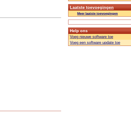
Laatste toevoegingen
Meer laatste toevoegingen
Help ons
Voeg nieuwe software toe
Voeg een software update toe