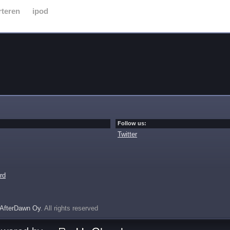
rteren
ipod
Follow us:
Twitter
rd
AfterDawn Oy
. All rights reserved