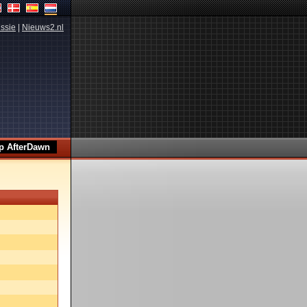
ssie
|
Nieuws2.nl