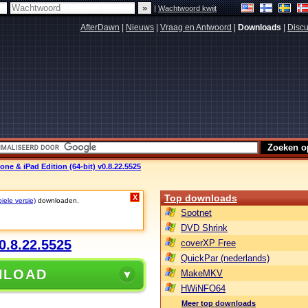
|
Wachtwoord kwijt
AfterDawn
|
Nieuws
|
Vraag en Antwoord
|
Downloads
|
Discu
ne & iPad Edition (64-bit) v0.8.22.5525
Top downloads
X
iele versie)
downloaden.
Spotnet
DVD Shrink
0.8.22.5525
coverXP Free
QuickPar (nederlands)
NLOAD
MakeMKV
HWiNFO64
Meer top downloads