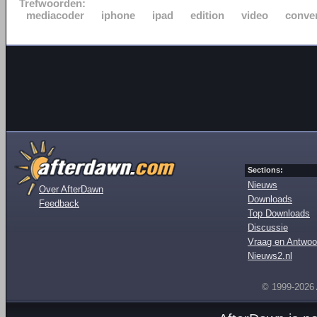
Trefwoorden:
mediacoder
iphone
ipad
edition
video
conve
Sections:
Nieuws
Over AfterDawn
Downloads
Feedback
Top Downloads
Discussie
Vraag en Antwoo
Nieuws2.nl
© 1999-2026