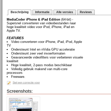
Beschrijving
Informatie
Alle versies
Reviews
MediaCoder iPhone & iPad Edition
(64-bit) -
Supersnel converteren van videobestanden naar
hoge kwaliteit video voor iPod, iPhone, iPad en
Apple TV.
FEATURES
Video converteren voor iPhone, iPad, iPod, Apple
TV
Ondersteunt Intel en nVidia GPU acceleratie
Ondersteunt zeer veel invoerformaten
Geavanceerde videofilters voor verbeteren visuele
kwaliteit
Hoge kwaliteit, 2-pass modus beschikbaar
Volledig gebruik makend van multi-core
processors
Freeware.
Stel een correctie voor
Screenshots: