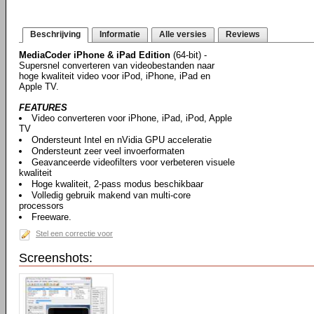
Beschrijving
Informatie
Alle versies
Reviews
MediaCoder iPhone & iPad Edition
(64-bit) -
Supersnel converteren van videobestanden naar
hoge kwaliteit video voor iPod, iPhone, iPad en
Apple TV.
FEATURES
Video converteren voor iPhone, iPad, iPod, Apple
TV
Ondersteunt Intel en nVidia GPU acceleratie
Ondersteunt zeer veel invoerformaten
Geavanceerde videofilters voor verbeteren visuele
kwaliteit
Hoge kwaliteit, 2-pass modus beschikbaar
Volledig gebruik makend van multi-core
processors
Freeware.
Stel een correctie voor
Screenshots: