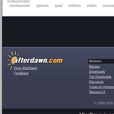
Trefwoorden:
mediacoder
iphone
ipad
edition
video
conve
Sections:
Nieuws
Over AfterDawn
Downloads
Feedback
Top Downloads
Discussie
Vraag en Antwoo
Nieuws2.nl
© 1999-2026