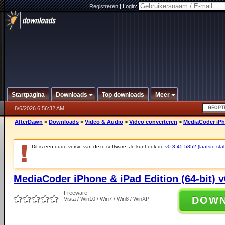
Registreren
|
Login:
Startpagina
Downloads
Top downloads
Meer
8/6/2026 6:56:32 AM
AfterDawn
>
Downloads
>
Video & Audio
>
Video converteren
>
MediaCoder iPho
Dit is een oude versie van deze software. Je kunt ook de
v0.8.45.5852 (laatste stab
MediaCoder iPhone & iPad Edition (64-bit) v
Freeware
DOW
Vista / Win10 / Win7 / Win8 / WinXP