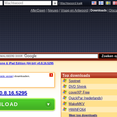
|
Wachtwoord kwijt
AfterDawn
|
Nieuws
|
Vraag en Antwoord
|
Downloads
|
Discu
ne & iPad Edition (64-bit) v0.8.16.5295
Top downloads
X
iele versie)
downloaden.
Spotnet
DVD Shrink
0.8.16.5295
coverXP Free
QuickPar (nederlands)
NLOAD
MakeMKV
HWiNFO64
Meer top downloads