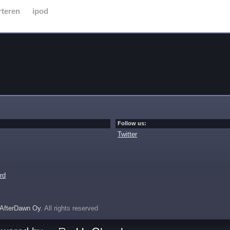
rteren
ipod
Follow us:
Twitter
rd
AfterDawn Oy
. All rights reserved