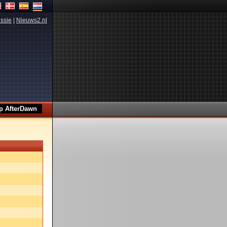
ssie
|
Nieuws2.nl