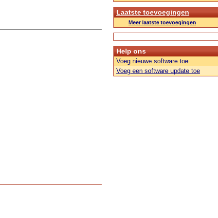
Laatste toevoegingen
Meer laatste toevoegingen
Help ons
Voeg nieuwe software toe
Voeg een software update toe