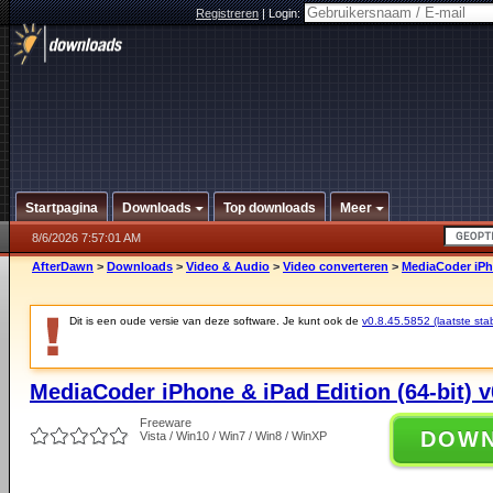
Registreren
|
Login:
Startpagina
Downloads
Top downloads
Meer
8/6/2026 7:57:01 AM
AfterDawn
>
Downloads
>
Video & Audio
>
Video converteren
>
MediaCoder iPho
Dit is een oude versie van deze software. Je kunt ook de
v0.8.45.5852 (laatste stab
MediaCoder iPhone & iPad Edition (64-bit) v
Freeware
DOW
Vista / Win10 / Win7 / Win8 / WinXP