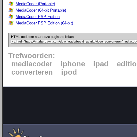
MediaCoder (Portable)
MediaCoder (64-bit Portable)
MediaCoder PSP Edition
MediaCoder PSP Edition (64-bit)
HTML code om naar deze pagina te linken:
Trefwoorden:
mediacoder
iphone
ipad
editi
converteren
ipod