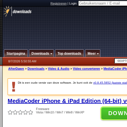
Registreren
|
Login:
Startpagina
Downloads
Top downloads
Meer
8/7/2026 5:50:55 AM
AfterDawn
>
Downloads
>
Video & Audio
>
Video converteren
>
MediaCoder iPho
Dit is een oude versie van deze software. Je kunt ook de
v0.8.45.5852 (laatste stab
MediaCoder iPhone & iPad Edition (64-bit) v
Freeware
DOW
Vista / Win10 / Win7 / Win8 / WinXP