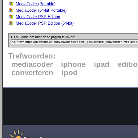
MediaCoder (Portable)
MediaCoder (64-bit Portable)
MediaCoder PSP Edition
MediaCoder PSP Edition (64-bit)
HTML code om naar deze pagina te linken:
Trefwoorden:
mediacoder
iphone
ipad
editi
converteren
ipod