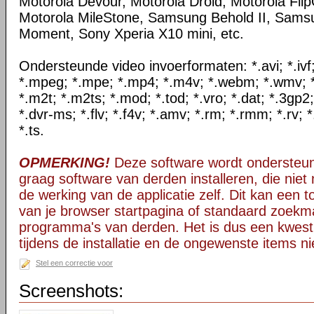
Motorola Devour, Motorola Droid, Motorola Flip
Motorola MileStone, Samsung Behold II, Sam
Moment, Sony Xperia X10 mini, etc.
Ondersteunde video invoerformaten: *.avi; *.ivf; 
*.mpeg; *.mpe; *.mp4; *.m4v; *.webm; *.wmv; *.
*.m2t; *.m2ts; *.mod; *.tod; *.vro; *.dat; *.3gp2
*.dvr-ms; *.flv; *.f4v; *.amv; *.rm; *.rmm; *.rv; 
*.ts.
OPMERKING!
Deze software wordt ondersteun
graag software van derden installeren, die niet 
de werking van de applicatie zelf. Dit kan een t
van je browser startpagina of standaard zoekm
programma's van derden. Het is dus een kwest
tijdens de installatie en de ongewenste items ni
Stel een correctie voor
Screenshots: