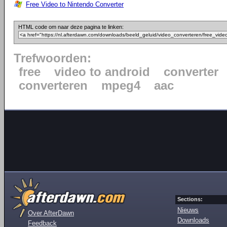
Free Video to Nintendo Converter
HTML code om naar deze pagina te linken:
Trefwoorden:
free
video to android
converter
converteren
mpeg4
aac
Sections:
Nieuws
Over AfterDawn
Downloads
Feedback