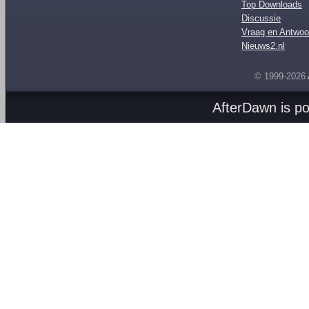
Top Downloads
Discussie
Vraag en Antwoo
Nieuws2.nl
© 1999-2026
AfterDawn is p