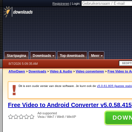
Registreren
|
Login:
Startpagina
Downloads
Top downloads
Meer
8/7/2026 5:09:35 AM
AfterDawn
>
Downloads
>
Video & Audio
>
Video converteren
>
Free Video to A
Dit is een oude versie van deze software. Je kunt ook de
v5.0.61.805 (laatste stabi
Free Video to Android Converter v5.0.58.415
Ad-supported
DOW
Vista / Win7 / Win8 / WinXP