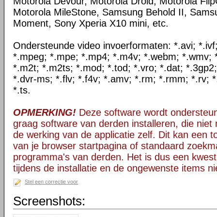
Motorola Devour, Motorola Droid, Motorola Flip
Motorola MileStone, Samsung Behold II, Sam
Moment, Sony Xperia X10 mini, etc.
Ondersteunde video invoerformaten: *.avi; *.ivf; 
*.mpeg; *.mpe; *.mp4; *.m4v; *.webm; *.wmv; *.
*.m2t; *.m2ts; *.mod; *.tod; *.vro; *.dat; *.3gp2
*.dvr-ms; *.flv; *.f4v; *.amv; *.rm; *.rmm; *.rv; 
*.ts.
OPMERKING!
Deze software wordt ondersteun
graag software van derden installeren, die niet 
de werking van de applicatie zelf. Dit kan een t
van je browser startpagina of standaard zoekm
programma's van derden. Het is dus een kwest
tijdens de installatie en de ongewenste items ni
Stel een correctie voor
Screenshots: