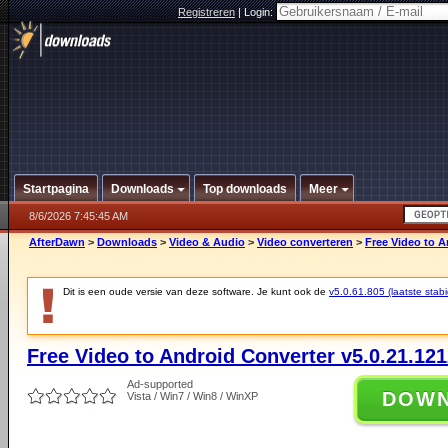
Registreren
|
Login:
Startpagina
Downloads
Top downloads
Meer
8/6/2026 7:45:45 AM
AfterDawn
>
Downloads
>
Video & Audio
>
Video converteren
>
Free Video to A
Dit is een oude versie van deze software. Je kunt ook de
v5.0.61.805 (laatste stabi
Free Video to Android Converter v5.0.21.12
Ad-supported
DOW
Vista / Win7 / Win8 / WinXP