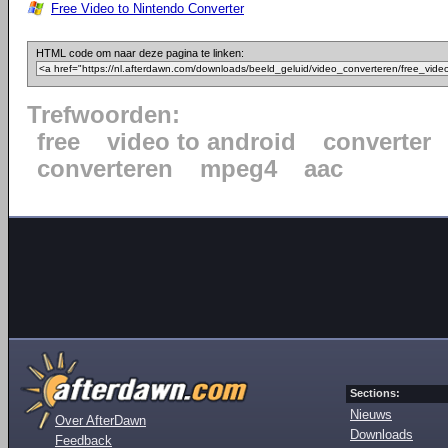
Free Video to Nintendo Converter
HTML code om naar deze pagina te linken:
Trefwoorden:
free
video to android
converter
converteren
mpeg4
aac
Sections:
Nieuws
Over AfterDawn
Downloads
Feedback