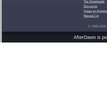
Top Downloads
Discussie
Vraag en Antwoo
Nieuws2.nl
© 1999-2026
AfterDawn is p