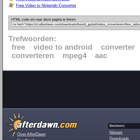
Free Video to Nintendo Converter
HTML code om naar deze pagina te linken:
Trefwoorden:
free
video to android
converter
converteren
mpeg4
aac
Sections:
Nieuws
Over AfterDawn
Downloads