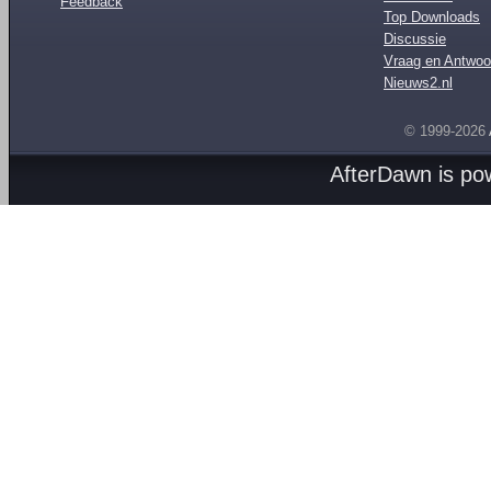
Feedback
Top Downloads
Discussie
Vraag en Antwoo
Nieuws2.nl
© 1999-2026
AfterDawn is p