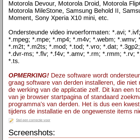
Motorola Devour, Motorola Droid, Motorola Flip
Motorola MileStone, Samsung Behold II, Sam
Moment, Sony Xperia X10 mini, etc.
Ondersteunde video invoerformaten: *.avi; *.ivf; 
*.mpeg; *.mpe; *.mp4; *.m4v; *.webm; *.wmv; *.
*.m2t; *.m2ts; *.mod; *.tod; *.vro; *.dat; *.3gp2
*.dvr-ms; *.flv; *.f4v; *.amv; *.rm; *.rmm; *.rv; 
*.ts.
OPMERKING!
Deze software wordt ondersteun
graag software van derden installeren, die niet 
de werking van de applicatie zelf. Dit kan een t
van je browser startpagina of standaard zoekm
programma's van derden. Het is dus een kwest
tijdens de installatie en de ongewenste items ni
Stel een correctie voor
Screenshots: