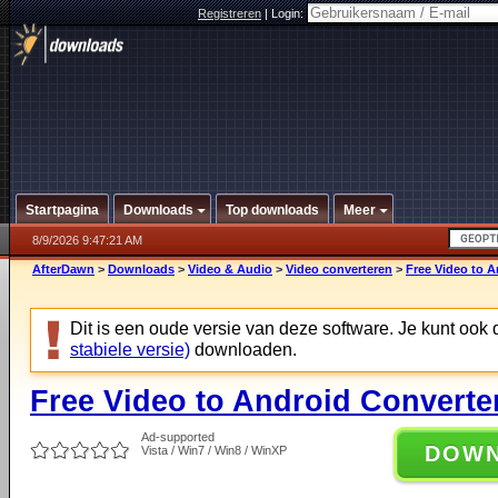
Registreren
|
Login:
Startpagina
Downloads
Top downloads
Meer
8/9/2026 9:47:21 AM
AfterDawn
>
Downloads
>
Video & Audio
>
Video converteren
>
Free Video to A
Dit is een oude versie van deze software. Je kunt ook
stabiele versie)
downloaden.
Free Video to Android Converter
Ad-supported
DOW
Vista / Win7 / Win8 / WinXP