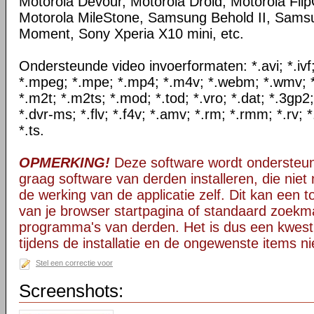
Motorola Devour, Motorola Droid, Motorola Flip
Motorola MileStone, Samsung Behold II, Sam
Moment, Sony Xperia X10 mini, etc.
Ondersteunde video invoerformaten: *.avi; *.ivf; 
*.mpeg; *.mpe; *.mp4; *.m4v; *.webm; *.wmv; *.
*.m2t; *.m2ts; *.mod; *.tod; *.vro; *.dat; *.3gp2
*.dvr-ms; *.flv; *.f4v; *.amv; *.rm; *.rmm; *.rv; 
*.ts.
OPMERKING!
Deze software wordt ondersteun
graag software van derden installeren, die niet 
de werking van de applicatie zelf. Dit kan een t
van je browser startpagina of standaard zoekm
programma's van derden. Het is dus een kwest
tijdens de installatie en de ongewenste items ni
Stel een correctie voor
Screenshots: