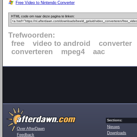
Free Video to Nintendo Converter
HTML code om naar deze pagina te linken:
Trefwoorden:
free
video to android
converter
converteren
mpeg4
aac
Sections:
Nieuws
Over AfterDawn
Downloads
Feedback