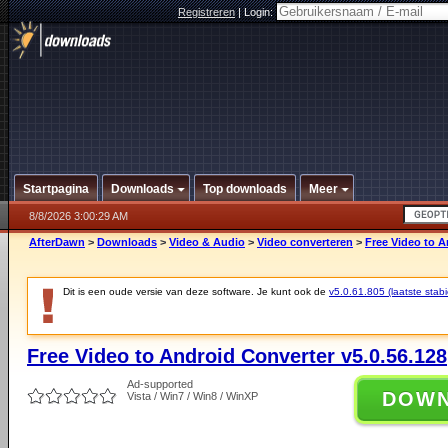
Registreren
|
Login:
Startpagina
Downloads
Top downloads
Meer
8/8/2026 3:00:29 AM
AfterDawn
>
Downloads
>
Video & Audio
>
Video converteren
>
Free Video to A
Dit is een oude versie van deze software. Je kunt ook de
v5.0.61.805 (laatste stabi
Free Video to Android Converter v5.0.56.128
Ad-supported
DOW
Vista / Win7 / Win8 / WinXP