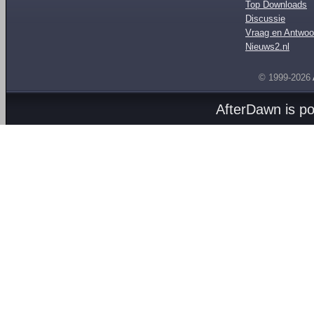
Top Downloads
Discussie
Vraag en Antwoo
Nieuws2.nl
© 1999-2026
AfterDawn is p