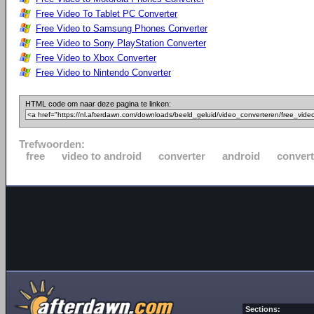
Free Video To Tablet PC Converter
Free Video to Samsung Phones Converter
Free Video to Sony PlayStation Converter
Free Video to Xbox Converter
Free Video to Nintendo Converter
HTML code om naar deze pagina te linken:
Trefwoorden:
free
video to android
converter
android
conver
Sections: