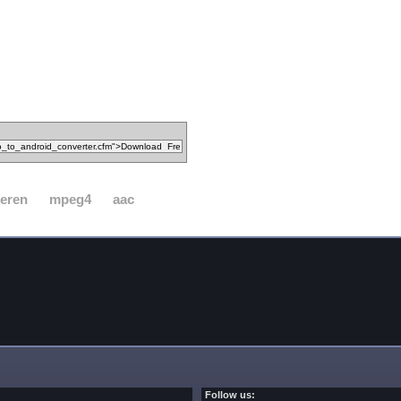
teren
mpeg4
aac
Follow us: