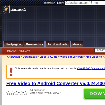
Registreren
|
Login:
Startpagina
Downloads
Top downloads
Meer
8/8/2026 7:05:51 AM
AfterDawn
>
Downloads
>
Video & Audio
>
Video converteren
>
Free Video to A
Dit is een oude versie van deze software. Je kunt ook de
v5.0.61.805 (laatste stabi
Free Video to Android Converter v5.0.24.430
Ad-supported
DOW
Vista / Win7 / Win8 / WinXP