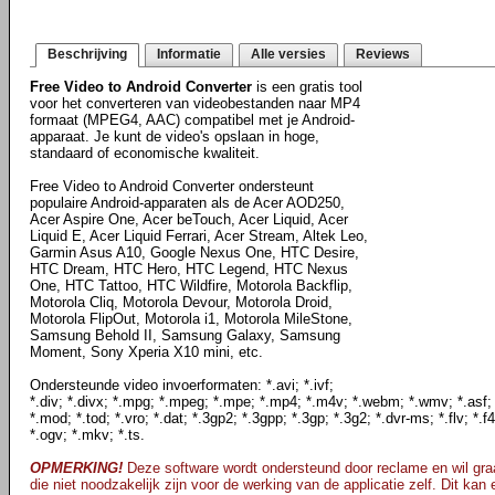
Beschrijving
Informatie
Alle versies
Reviews
Free Video to Android Converter
is een gratis tool
voor het converteren van videobestanden naar MP4
formaat (MPEG4, AAC) compatibel met je Android-
apparaat. Je kunt de video's opslaan in hoge,
standaard of economische kwaliteit.
Free Video to Android Converter ondersteunt
populaire Android-apparaten als de Acer AOD250,
Acer Aspire One, Acer beTouch, Acer Liquid, Acer
Liquid E, Acer Liquid Ferrari, Acer Stream, Altek Leo,
Garmin Asus A10, Google Nexus One, HTC Desire,
HTC Dream, HTC Hero, HTC Legend, HTC Nexus
One, HTC Tattoo, HTC Wildfire, Motorola Backflip,
Motorola Cliq, Motorola Devour, Motorola Droid,
Motorola FlipOut, Motorola i1, Motorola MileStone,
Samsung Behold II, Samsung Galaxy, Samsung
Moment, Sony Xperia X10 mini, etc.
Ondersteunde video invoerformaten: *.avi; *.ivf;
*.div; *.divx; *.mpg; *.mpeg; *.mpe; *.mp4; *.m4v; *.webm; *.wmv; *.asf; 
*.mod; *.tod; *.vro; *.dat; *.3gp2; *.3gpp; *.3gp; *.3g2; *.dvr-ms; *.flv; *.
*.ogv; *.mkv; *.ts.
OPMERKING!
Deze software wordt ondersteund door reclame en wil graa
die niet noodzakelijk zijn voor de werking van de applicatie zelf. Dit kan