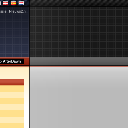
ssie
|
Nieuws2.nl