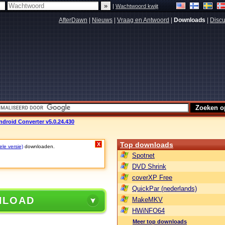
|
Wachtwoord kwijt
AfterDawn
|
Nieuws
|
Vraag en Antwoord
|
Downloads
|
Discu
ndroid Converter v5.0.24.430
Top downloads
X
ele versie)
downloaden.
Spotnet
DVD Shrink
coverXP Free
QuickPar (nederlands)
NLOAD
MakeMKV
HWiNFO64
Meer top downloads