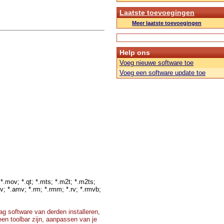
Laatste toevoegingen
Meer laatste toevoegingen
Help ons
Voeg nieuwe software toe
Voeg een software update toe
*.mov; *.qt; *.mts; *.m2t; *.m2ts;
f4v; *.amv; *.rm; *.rmm; *.rv; *.rmvb;
g software van derden installeren,
 een toolbar zijn, aanpassen van je