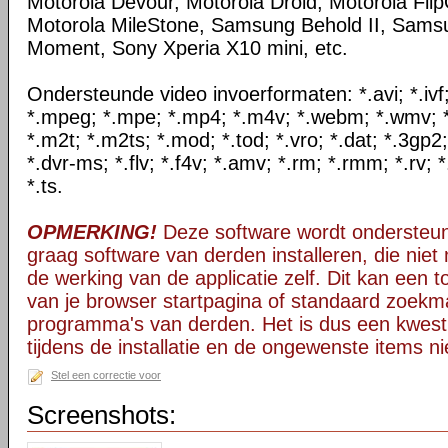
Motorola Devour, Motorola Droid, Motorola Flip
Motorola MileStone, Samsung Behold II, Sam
Moment, Sony Xperia X10 mini, etc.
Ondersteunde video invoerformaten: *.avi; *.ivf; 
*.mpeg; *.mpe; *.mp4; *.m4v; *.webm; *.wmv; *.
*.m2t; *.m2ts; *.mod; *.tod; *.vro; *.dat; *.3gp2
*.dvr-ms; *.flv; *.f4v; *.amv; *.rm; *.rmm; *.rv; 
*.ts.
OPMERKING!
Deze software wordt ondersteun
graag software van derden installeren, die niet 
de werking van de applicatie zelf. Dit kan een t
van je browser startpagina of standaard zoekm
programma's van derden. Het is dus een kwest
tijdens de installatie en de ongewenste items ni
Stel een correctie voor
Screenshots: