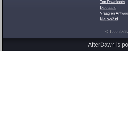
Top Downloads
Discussie
Vraag en Antwoo
Nieuws2.nl
© 1999-2026
AfterDawn is p