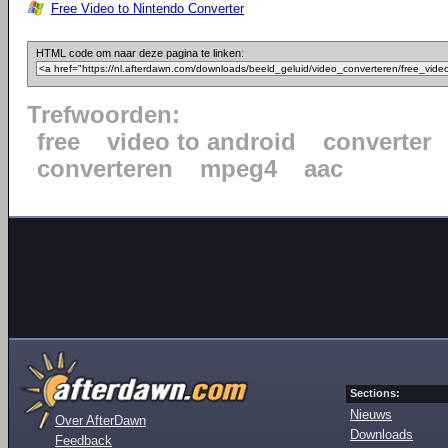
Free Video to Nintendo Converter
HTML code om naar deze pagina te linken:
Trefwoorden:
free
video to android
converter
converteren
mpeg4
aac
Sections:
Nieuws
Over AfterDawn
Downloads
Feedback