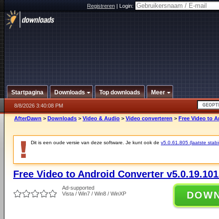
Registreren
|
Login:
Startpagina
Downloads
Top downloads
Meer
8/8/2026 3:40:08 PM
AfterDawn
>
Downloads
>
Video & Audio
>
Video converteren
>
Free Video to A
Dit is een oude versie van deze software. Je kunt ook de
v5.0.61.805 (laatste stabi
Free Video to Android Converter v5.0.19.10
Ad-supported
DOW
Vista / Win7 / Win8 / WinXP