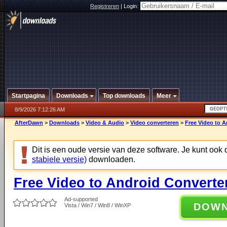
Registreren
|
Login:
Startpagina
Downloads
Top downloads
Meer
8/9/2026 7:12:26 AM
AfterDawn
>
Downloads
>
Video & Audio
>
Video converteren
>
Free Video to A
Dit is een oude versie van deze software. Je kunt ook
stabiele versie)
downloaden.
Free Video to Android Converter
Ad-supported
DOW
Vista / Win7 / Win8 / WinXP