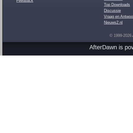
Feedback
Top Downloads
Discussie
Vraag en Antwoo
Nieuws2.nl
© 1999-2026
AfterDawn is p