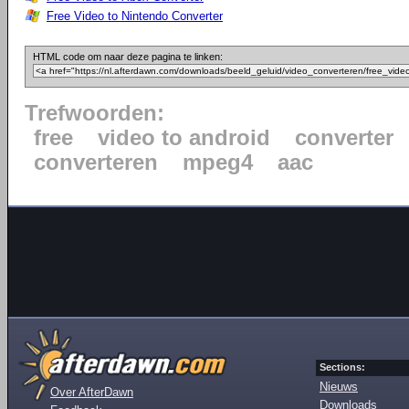
Free Video to Nintendo Converter
HTML code om naar deze pagina te linken:
Trefwoorden:
free
video to android
converter
converteren
mpeg4
aac
Sections:
Nieuws
Over AfterDawn
Downloads