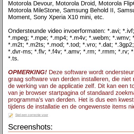
Motorola Devour, Motorola Droid, Motorola Flip
Motorola MileStone, Samsung Behold II, Sam
Moment, Sony Xperia X10 mini, etc.
Ondersteunde video invoerformaten: *.avi; *.ivf; 
*.mpeg; *.mpe; *.mp4; *.m4v; *.webm; *.wmv; *.
*.m2t; *.m2ts; *.mod; *.tod; *.vro; *.dat; *.3gp2
*.dvr-ms; *.flv; *.f4v; *.amv; *.rm; *.rmm; *.rv; 
*.ts.
OPMERKING!
Deze software wordt ondersteun
graag software van derden installeren, die niet 
de werking van de applicatie zelf. Dit kan een t
van je browser startpagina of standaard zoekm
programma's van derden. Het is dus een kwest
tijdens de installatie en de ongewenste items ni
Stel een correctie voor
Screenshots: