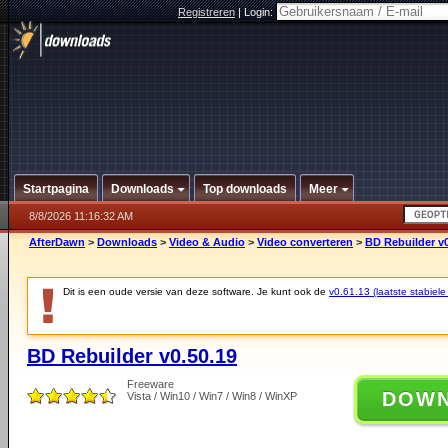
Registreren
|
Login:
Startpagina
Downloads
Top downloads
Meer
8/8/2026 11:16:32 AM
AfterDawn
>
Downloads
>
Video & Audio
>
Video converteren
>
BD Rebuilder v0
Dit is een oude versie van deze software. Je kunt ook de
v0.61.13 (laatste stabiele
BD Rebuilder v0.50.19
Freeware
DOW
Vista / Win10 / Win7 / Win8 / WinXP