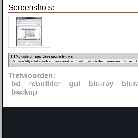
Screenshots:
HTML code om naar deze pagina te linken:
Trefwoorden:
bd
rebuilder
gui
blu-ray
blur
backup