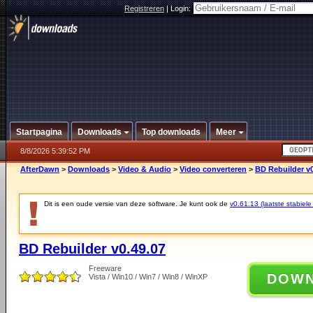
Registreren
|
Login:
Startpagina
Downloads
Top downloads
Meer
8/8/2026 5:39:52 PM
AfterDawn
>
Downloads
>
Video & Audio
>
Video converteren
>
BD Rebuilder v0
Dit is een oude versie van deze software. Je kunt ook de
v0.61.13 (laatste stabiele
BD Rebuilder v0.49.07
Freeware
DOW
Vista / Win10 / Win7 / Win8 / WinXP