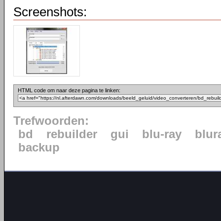
Screenshots:
HTML code om naar deze pagina te linken:
Trefwoorden:
bd
rebuilder
gui
blu-ray
blur
backup