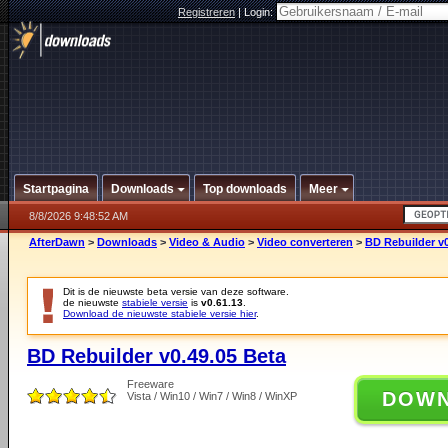
Registreren
|
Login:
Startpagina
Downloads
Top downloads
Meer
8/8/2026 9:48:52 AM
AfterDawn
>
Downloads
>
Video & Audio
>
Video converteren
>
BD Rebuilder v0
Dit is de nieuwste beta versie van deze software.
de nieuwste
stabiele versie
is
v0.61.13
.
Download de nieuwste stabiele versie hier
.
BD Rebuilder v0.49.05 Beta
Freeware
DOW
Vista / Win10 / Win7 / Win8 / WinXP