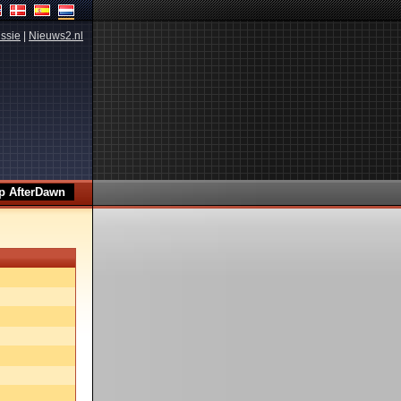
ssie
|
Nieuws2.nl