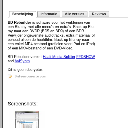
Beschrijving
Informatie
Alle versies
Reviews
BD Rebuilder
is software voor het verkleinen van
een Blu-ray met alle menu's en extra's. Back-up Blu-
ray naar een DVDR (BD5 en BD9) of een BDR.
Verwijder ongewenste audiotracks, extra materiaal of
behoud alleen de hoofdfilm. Back-up Blu-ray naar
een enkel MP4-bestand (profielen voor iPad en iPod)
of een MKV-bestand of een DVD-Video.
BD Rebuilder vereist
Haali Media Splitter
FFDSHOW
and
AviSynth
Dit is geen decrypter.
Stel een correctie voor
Screenshots: