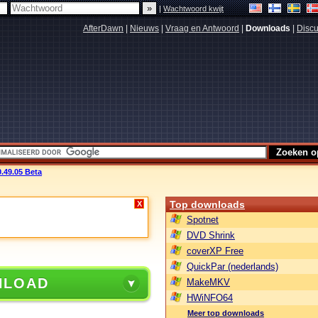
|
Wachtwoord kwijt
AfterDawn
|
Nieuws
|
Vraag en Antwoord
|
Downloads
|
Discu
.49.05 Beta
Top downloads
X
Spotnet
DVD Shrink
coverXP Free
QuickPar (nederlands)
NLOAD
MakeMKV
HWiNFO64
Meer top downloads