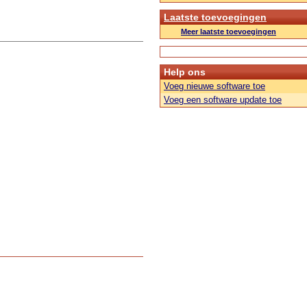
Laatste toevoegingen
Meer laatste toevoegingen
Help ons
Voeg nieuwe software toe
Voeg een software update toe