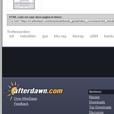
HTML code om naar deze pagina te linken:
Trefwoorden:
bd
rebuilder
gui
blu-ray
bluray
x264
back
Sections:
Nieuws
Over AfterDawn
Downloads
Feedback
Top Downloads
Discussie