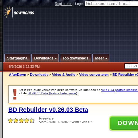
Registreren
|
Login:
Startpagina
Downloads
Top downloads
Meer
8/9/2026 3:22:33 PM
AfterDawn
>
Downloads
>
Video & Audio
>
Video converteren
>
BD Rebuilder v0
Dit is een oude versie van deze software. Je kunt ook de
v0.61.13 (laatste stabiele
of de
v0.49.05 Beta (laatste beta versie)
.
BD Rebuilder v0.26.03 Beta
Freeware
DOW
Vista / Win10 / Win7 / Win8 / WinXP