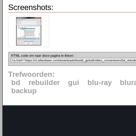
Screenshots:
HTML code om naar deze pagina te linken:
Trefwoorden:
bd
rebuilder
gui
blu-ray
blur
backup