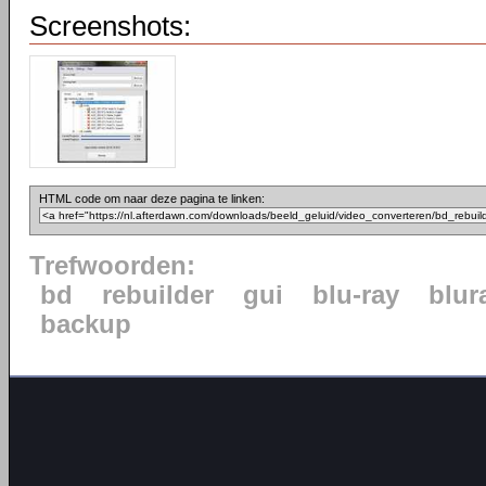
Screenshots:
HTML code om naar deze pagina te linken:
Trefwoorden:
bd
rebuilder
gui
blu-ray
blur
backup