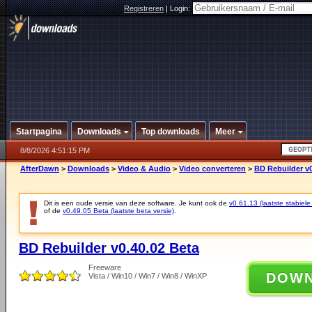
Registreren
|
Login:
Startpagina
Downloads
Top downloads
Meer
8/8/2026 4:51:15 PM
AfterDawn
>
Downloads
>
Video & Audio
>
Video converteren
>
BD Rebuilder v0
Dit is een oude versie van deze software. Je kunt ook de
v0.61.13 (laatste stabiele
of de
v0.49.05 Beta (laatste beta versie)
.
BD Rebuilder v0.40.02 Beta
Freeware
DOW
Vista / Win10 / Win7 / Win8 / WinXP