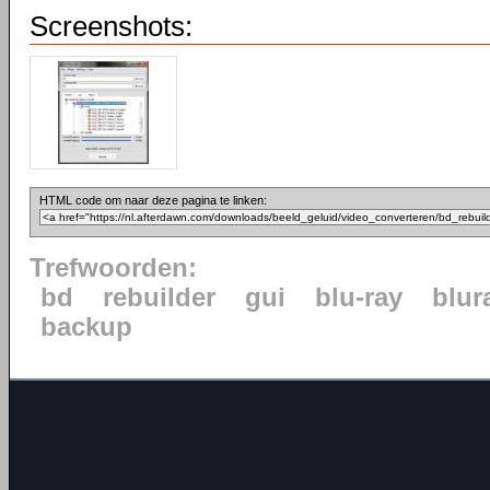
Screenshots:
HTML code om naar deze pagina te linken:
Trefwoorden:
bd
rebuilder
gui
blu-ray
blur
backup