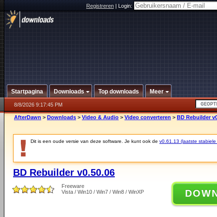
Registreren
|
Login:
Startpagina
Downloads
Top downloads
Meer
8/8/2026 9:17:45 PM
AfterDawn
>
Downloads
>
Video & Audio
>
Video converteren
>
BD Rebuilder v0
Dit is een oude versie van deze software. Je kunt ook de
v0.61.13 (laatste stabiele
BD Rebuilder v0.50.06
Freeware
DOW
Vista / Win10 / Win7 / Win8 / WinXP