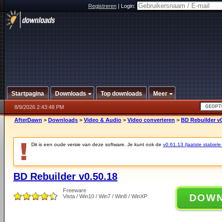
Registreren
|
Login:
Startpagina
Downloads
Top downloads
Meer
8/9/2026 2:43:48 PM
AfterDawn
>
Downloads
>
Video & Audio
>
Video converteren
>
BD Rebuilder v0
Dit is een oude versie van deze software. Je kunt ook de
v0.61.13 (laatste stabiele
BD Rebuilder v0.50.18
Freeware
DOW
Vista / Win10 / Win7 / Win8 / WinXP