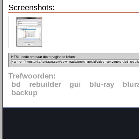
Screenshots:
HTML code om naar deze pagina te linken:
Trefwoorden:
bd
rebuilder
gui
blu-ray
blur
backup