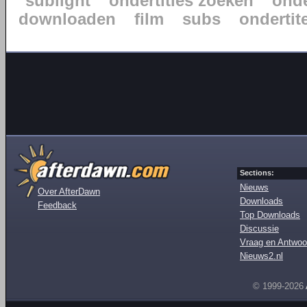
sublight
ondertitles zoeken
onde
downloaden
film
subs
ondertite
Sections:
Nieuws
Over AfterDawn
Downloads
Feedback
Top Downloads
Discussie
Vraag en Antwoo
Nieuws2.nl
© 1999-2026