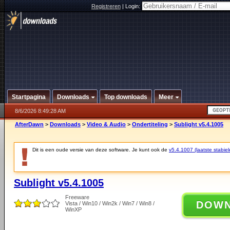
Registreren
|
Login:
Startpagina
Downloads
Top downloads
Meer
8/6/2026 8:49:28 AM
AfterDawn
>
Downloads
>
Video & Audio
>
Ondertiteling
>
Sublight v5.4.1005
Dit is een oude versie van deze software. Je kunt ook de
v5.4.1007 (laatste stabiel
Sublight v5.4.1005
Freeware
DOW
Vista / Win10 / Win2k / Win7 / Win8 /
WinXP