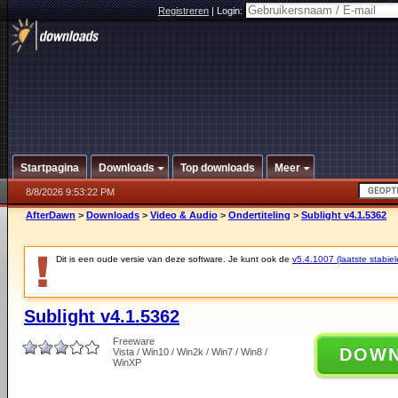
Registreren
|
Login:
Startpagina
Downloads
Top downloads
Meer
8/8/2026 9:53:22 PM
AfterDawn
>
Downloads
>
Video & Audio
>
Ondertiteling
>
Sublight v4.1.5362
Dit is een oude versie van deze software. Je kunt ook de
v5.4.1007 (laatste stabiel
Sublight v4.1.5362
Freeware
DOW
Vista / Win10 / Win2k / Win7 / Win8 /
WinXP