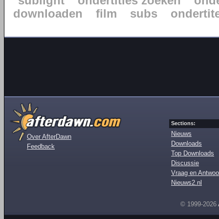
sublight
ondertitles zoeken
onde
downloaden
film
subs
ondertite
Sections:
Nieuws
Over AfterDawn
Downloads
Feedback
Top Downloads
Discussie
Vraag en Antwoo
Nieuws2.nl
© 1999-2026