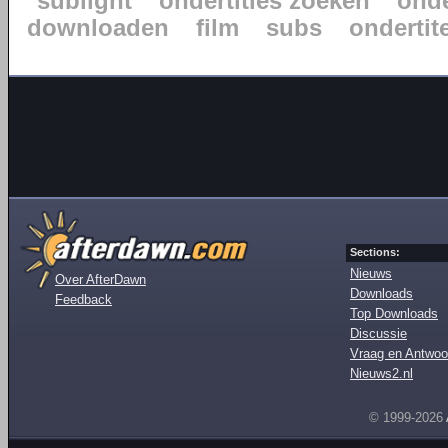
sublight
ondertitles zoeken
onde
downloaden
film
subs
ondertite
Sections:
Nieuws
Over AfterDawn
Downloads
Feedback
Top Downloads
Discussie
Vraag en Antwoo
Nieuws2.nl
© 1999-2026