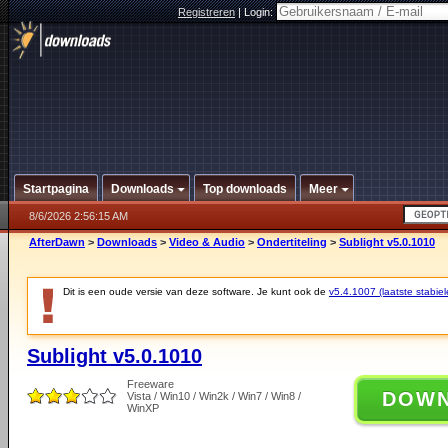
Registreren
|
Login:
Startpagina
Downloads
Top downloads
Meer
8/6/2026 2:56:15 AM
AfterDawn
>
Downloads
>
Video & Audio
>
Ondertiteling
>
Sublight v5.0.1010
Dit is een oude versie van deze software. Je kunt ook de
v5.4.1007 (laatste stabiel
Sublight v5.0.1010
Freeware
DOW
Vista / Win10 / Win2k / Win7 / Win8 /
WinXP