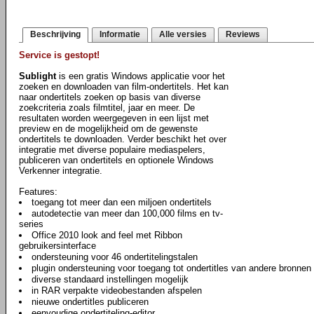
Beschrijving
Informatie
Alle versies
Reviews
Service is gestopt!
Sublight
is een gratis Windows applicatie voor het
zoeken en downloaden van film-ondertitels. Het kan
naar ondertitels zoeken op basis van diverse
zoekcriteria zoals filmtitel, jaar en meer. De
resultaten worden weergegeven in een lijst met
preview en de mogelijkheid om de gewenste
ondertitels te downloaden. Verder beschikt het over
integratie met diverse populaire mediaspelers,
publiceren van ondertitels en optionele Windows
Verkenner integratie.
Features:
toegang tot meer dan een miljoen ondertitels
autodetectie van meer dan 100,000 films en tv-
series
Office 2010 look and feel met Ribbon
gebruikersinterface
ondersteuning voor 46 ondertitelingstalen
plugin ondersteuning voor toegang tot ondertitles van andere bronnen
diverse standaard instellingen mogelijk
in RAR verpakte videobestanden afspelen
nieuwe ondertitles publiceren
eenvoudige ondertiteling-editor