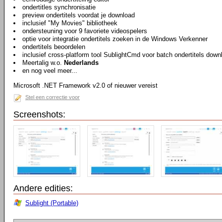
ondertitles synchronisatie
preview ondertitels voordat je download
inclusief "My Movies" bibliotheek
ondersteuning voor 9 favoriete videospelers
optie voor integratie ondertitels zoeken in de Windows Verkenner
ondertitels beoordelen
inclusief cross-platform tool SublightCmd voor batch ondertitels dow
Meertalig w.o.
Nederlands
en nog veel meer...
Microsoft .NET Framework v2.0 of nieuwer vereist
Stel een correctie voor
Screenshots:
Andere edities:
Sublight (Portable)