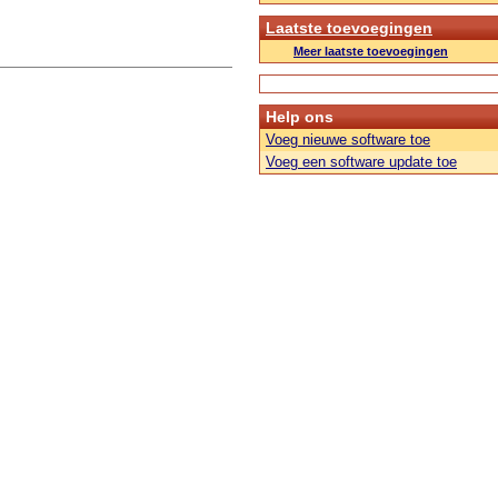
Laatste toevoegingen
Meer laatste toevoegingen
Help ons
Voeg nieuwe software toe
Voeg een software update toe