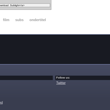
film
subs
ondertitel
Follow us:
Twitter
rd