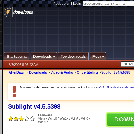
Registreren
|
Login:
Startpagina
Downloads
Top downloads
Meer
8/7/2026 8:06:42 AM
AfterDawn
>
Downloads
>
Video & Audio
>
Ondertiteling
>
Sublight v4.5.5398
Dit is een oude versie van deze software. Je kunt ook de
v5.4.1007 (laatste stabiel
Sublight v4.5.5398
Freeware
DOW
Vista / Win10 / Win2k / Win7 / Win8 /
WinXP