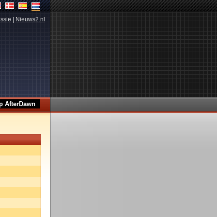
ssie
|
Nieuws2.nl