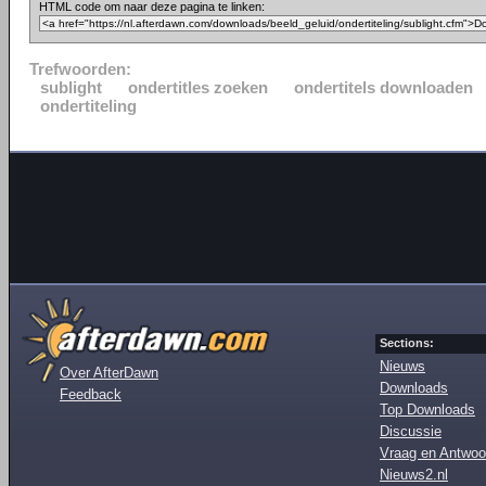
HTML code om naar deze pagina te linken:
Trefwoorden:
sublight
ondertitles zoeken
ondertitels downloaden
ondertiteling
Sections:
Nieuws
Over AfterDawn
Downloads
Feedback
Top Downloads
Discussie
Vraag en Antwoo
Nieuws2.nl