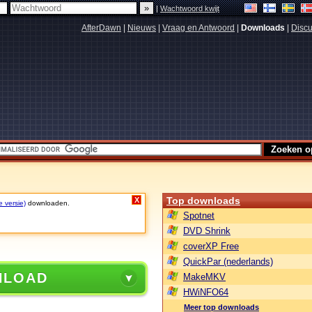
|
Wachtwoord kwijt
AfterDawn
|
Nieuws
|
Vraag en Antwoord
|
Downloads
|
Discu
Top downloads
X
e versie)
downloaden.
Spotnet
DVD Shrink
coverXP Free
QuickPar (nederlands)
NLOAD
MakeMKV
HWiNFO64
Meer top downloads