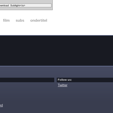
film
subs
ondertitel
Follow us:
Twitter
rd