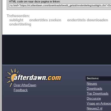
HTML code om naar deze pagina te linken:
Trefwoorden:
sublight
ondertitles zoeken
ondertitels downloaden
ondertiteling
Sections:
Nieuws
Over AfterDawn
Downloads
Feedback
Top Downloads
Discussie
Vraag en Antwoo
Nieuws2.nl