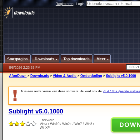
Registreren
|
Login:
Startpagina
Downloads
Top downloads
Meer
8/8/2026 2:23:53 PM
AfterDawn
>
Downloads
>
Video & Audio
>
Ondertiteling
>
Sublight v5.0.1000
Dit is een oude versie van deze software. Je kunt ook de
v5.4.1007 (laatste stabiel
Sublight v5.0.1000
Freeware
DOW
Vista / Win10 / Win2k / Win7 / Win8 /
WinXP