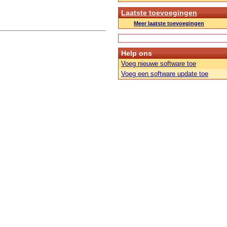
Laatste toevoegingen
Meer laatste toevoegingen
Help ons
Voeg nieuwe software toe
Voeg een software update toe