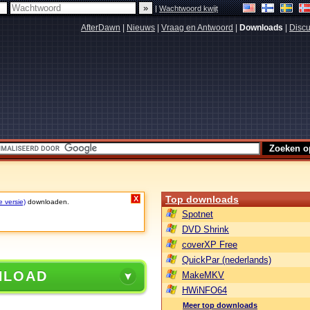
|
Wachtwoord kwijt
AfterDawn
|
Nieuws
|
Vraag en Antwoord
|
Downloads
|
Discu
Top downloads
X
e versie)
downloaden.
Spotnet
DVD Shrink
coverXP Free
QuickPar (nederlands)
NLOAD
MakeMKV
HWiNFO64
Meer top downloads