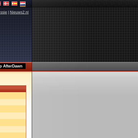
ssie
|
Nieuws2.nl