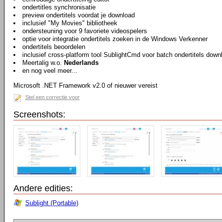
ondertitles synchronisatie
preview ondertitels voordat je download
inclusief "My Movies" bibliotheek
ondersteuning voor 9 favoriete videospelers
optie voor integratie ondertitels zoeken in de Windows Verkenner
ondertitels beoordelen
inclusief cross-platform tool SublightCmd voor batch ondertitels dow
Meertalig w.o.
Nederlands
en nog veel meer...
Microsoft .NET Framework v2.0 of nieuwer vereist
Stel een correctie voor
Screenshots:
Andere edities:
Sublight (Portable)