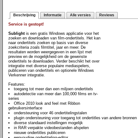
Beschrijving
Informatie
Alle versies
Reviews
Service is gestopt!
Sublight
is een gratis Windows applicatie voor het
zoeken en downloaden van film-ondertitels. Het kan
naar ondertitels zoeken op basis van diverse
zoekcriteria zoals filmtitel, jaar en meer. De
resultaten worden weergegeven in een lijst met
preview en de mogelijkheid om de gewenste
ondertitels te downloaden. Verder beschikt het over
integratie met diverse populaire mediaspelers,
publiceren van ondertitels en optionele Windows
Verkenner integratie.
Features:
toegang tot meer dan een miljoen ondertitels
autodetectie van meer dan 100,000 films en tv-
series
Office 2010 look and feel met Ribbon
gebruikersinterface
ondersteuning voor 46 ondertitelingstalen
plugin ondersteuning voor toegang tot ondertitles van andere bronnen
diverse standaard instellingen mogelijk
in RAR verpakte videobestanden afspelen
nieuwe ondertitles publiceren
eenvoudige ondertiteling-editor