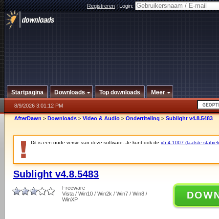
Registreren
|
Login:
Startpagina
Downloads
Top downloads
Meer
8/9/2026 3:01:12 PM
AfterDawn
>
Downloads
>
Video & Audio
>
Ondertiteling
>
Sublight v4.8.5483
Dit is een oude versie van deze software. Je kunt ook de
v5.4.1007 (laatste stabiel
Sublight v4.8.5483
Freeware
DOW
Vista / Win10 / Win2k / Win7 / Win8 /
WinXP