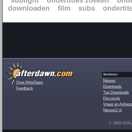
sublight
ondertitles zoeken
onde
downloaden
film
subs
ondertite
Sections:
Nieuws
Over AfterDawn
Downloads
Feedback
Top Downloads
Discussie
Vraag en Antwoo
Nieuws2.nl
© 1999-2026