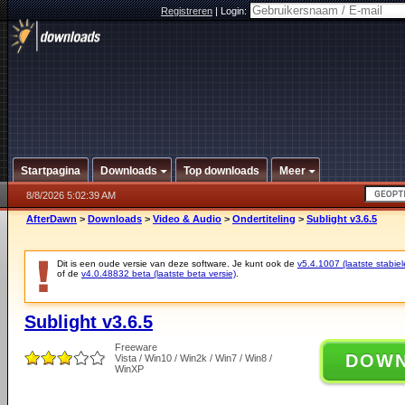
Registreren
|
Login:
Startpagina
Downloads
Top downloads
Meer
8/8/2026 5:02:39 AM
AfterDawn
>
Downloads
>
Video & Audio
>
Ondertiteling
>
Sublight v3.6.5
Dit is een oude versie van deze software. Je kunt ook de
v5.4.1007 (laatste stabiel
of de
v4.0.48832 beta (laatste beta versie)
.
Sublight v3.6.5
Freeware
DOW
Vista / Win10 / Win2k / Win7 / Win8 /
WinXP