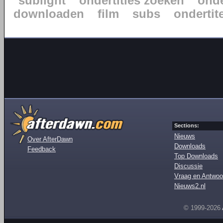
sublight
ondertitles zoeken
onde
downloaden
film
subs
ondertite
Sections:
Nieuws
Over AfterDawn
Downloads
Feedback
Top Downloads
Discussie
Vraag en Antwoo
Nieuws2.nl
© 1999-2026