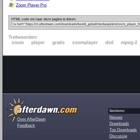
Zoom Player Pro
HTML code om naar deze pagina te linken:
Trefwoorden:
zoom
player
gratis
zoomplayer
dvd
mpeg-2
Sections:
Nieuws
Over AfterDawn
Downloads
Feedback
Top Downloads
Discussie