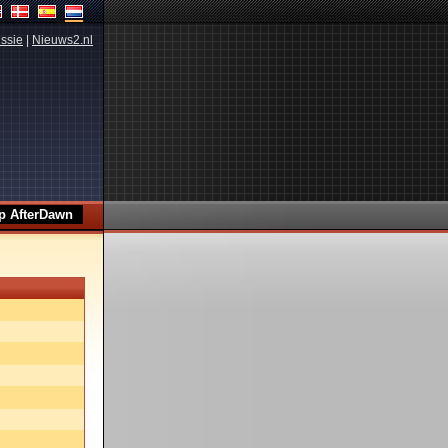
ssie
|
Nieuws2.nl