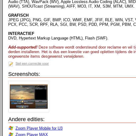
Audio (TTA), WavPack (WV), Apple Lossless Audio Coding (ALAC), MID
(WAV), SHOUTcast (Streaming), AIFF, MO3, IT, XM, S3M, MTM, UMX.
GRAFISCH
JPEG (JPG), PNG, GIF, BMP, ICO, WMF, EMF, JFIF, RLE, WIN, VST, 
PCX, PCC, SCR, RPF, RLA, SGI, BW, PSD, PDD, PPM, PGM, PBM, CE
INTERACTIEF
DVD, Hypertext Markup Language (HTML), Flash (SWF).
Add-supported!
Deze software wordt ondersteund door reclame en wil tij
derden installeren. Het is dus een kwestie van goed opletten tijdens de ins
ongewenste items desgewenst verwijderen.
Stel een correctie voor
Screenshots:
Andere edities:
Zoom Player Mobile for U3
Zoom Player MAX