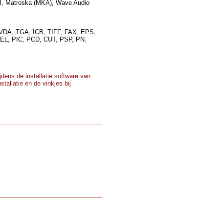
I, Matroska (MKA), Wave Audio
VDA, TGA, ICB, TIFF, FAX, EPS,
L, PIC, PCD, CUT, PSP, PN.
dens de installatie software van
tallatie en de vinkjes bij