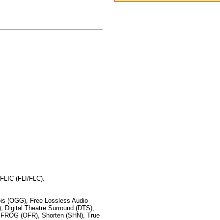
FLIC (FLI/FLC).
s (OGG), Free Lossless Audio
 Digital Theatre Surround (DTS),
FROG (OFR), Shorten (SHN), True