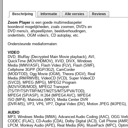
Beschrijving
Informatie
Alle versies
Reviews
Zoom Player
is een goede multimediaspeler
boordevol mogelijkheden, zoals zoomen, DVD's en
DVD menu's, afspeellijsten, beeldverhoudingen,
ondertitels, OGM video's, CD autoplay, etc.
Ondersteunde mediaformaten:
VIDEO
DVD, BluRay (Decrypted Main Movie playback), AVI,
QuickTime (MOV/HDMOV), XVID, DIVX, Windows
Media (WMV/ASF), Flash Video (FLV), Flash (SWF),
Cellphone 3GPP (3GP/3G2), CamCorder
(MOD/TOD), Ogg Movie (OGM), Theora (OGV), Real
Media (RM/RMVB), VideoCD (VCD), Super VideoCD
(SVCD), MPEG (MPG), MPEG2 Program
(M2V/VOB/MOD), MPEG2 Transport
(TS/TP/TSP/TRP/M2T/M2TS/MTS/PVA/TOD),
MPEG4 (SP/ASP), H.264 (MPEG4 AVC), MPEG4
ISO (MP4), Matroska (MKV), Media Center DVR
(DVR-MS), VP3, VP6, VP7, Digital Video (DV), Motion JPEG (MJPEG), 
AUDIO
MP3, Windows Media (WMA), Advanced Audio Coding (AAC), OGG Vorbi
CODEC (FLAC), CD-Audio (CDA), Dolby Digital (AC3), Cell Phone (AMR),
LPCM, Monkey Audio (APE), Real Media (RA), MusePack (MPC), Optim