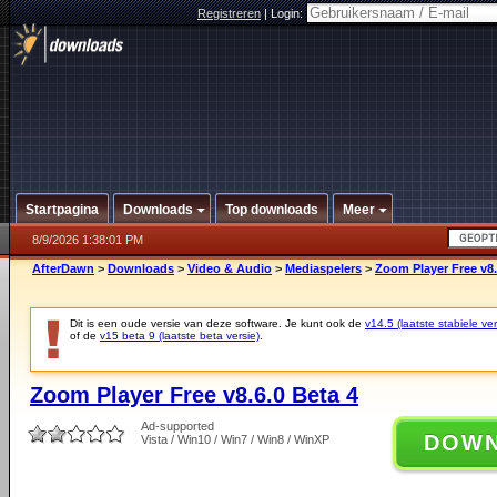
Registreren
|
Login:
Startpagina
Downloads
Top downloads
Meer
8/9/2026 1:38:01 PM
AfterDawn
>
Downloads
>
Video & Audio
>
Mediaspelers
>
Zoom Player Free v8.
Dit is een oude versie van deze software. Je kunt ook de
v14.5 (laatste stabiele ver
of de
v15 beta 9 (laatste beta versie)
.
Zoom Player Free v8.6.0 Beta 4
Ad-supported
DOW
Vista / Win10 / Win7 / Win8 / WinXP