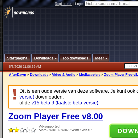
Registreren
|
Login:
Startpagina
Downloads
Top downloads
Meer
8/8/2026 11:06:39 AM
AfterDawn
>
Downloads
>
Video & Audio
>
Mediaspelers
>
Zoom Player Free v8
Dit is een oude versie van deze software. Je kunt ook
versie)
downloaden.
of de
v15 beta 9 (laatste beta versie)
.
Zoom Player Free v8.00
Ad-supported
DOW
Vista / Win10 / Win7 / Win8 / WinXP