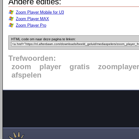
Andere edities:
Zoom Player Mobile for U3
Zoom Player MAX
Zoom Player Pro
HTML code om naar deze pagina te linken:
Trefwoorden:
zoom
player
gratis
zoomplaye
afspelen