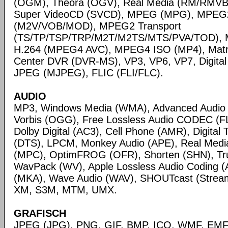
(OGM), Theora (OGV), Real Media (RM/RMVB
Super VideoCD (SVCD), MPEG (MPG), MPEG
(M2V/VOB/MOD), MPEG2 Transport
(TS/TP/TSP/TRP/M2T/M2TS/MTS/PVA/TOD), 
H.264 (MPEG4 AVC), MPEG4 ISO (MP4), Matr
Center DVR (DVR-MS), VP3, VP6, VP7, Digital 
JPEG (MJPEG), FLIC (FLI/FLC).
AUDIO
MP3, Windows Media (WMA), Advanced Audio
Vorbis (OGG), Free Lossless Audio CODEC (F
Dolby Digital (AC3), Cell Phone (AMR), Digital
(DTS), LPCM, Monkey Audio (APE), Real Medi
(MPC), OptimFROG (OFR), Shorten (SHN), Tru
WavPack (WV), Apple Lossless Audio Coding (
(MKA), Wave Audio (WAV), SHOUTcast (Streami
XM, S3M, MTM, UMX.
GRAFISCH
JPEG (JPG), PNG, GIF, BMP, ICO, WMF, EMF,