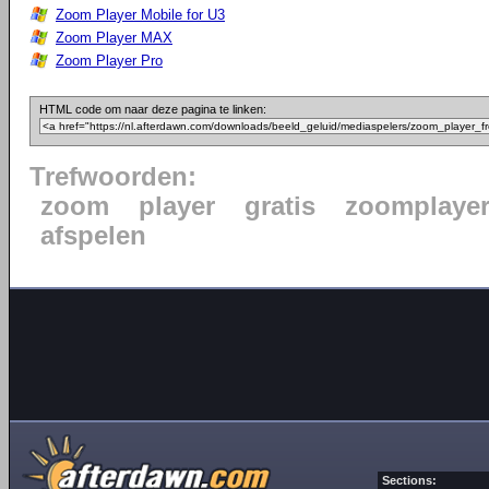
Zoom Player Mobile for U3
Zoom Player MAX
Zoom Player Pro
HTML code om naar deze pagina te linken:
Trefwoorden:
zoom
player
gratis
zoomplaye
afspelen
Sections: