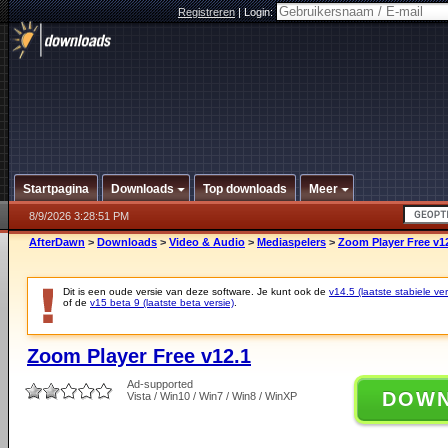
Registreren
|
Login:
Startpagina
Downloads
Top downloads
Meer
8/9/2026 3:28:51 PM
AfterDawn
>
Downloads
>
Video & Audio
>
Mediaspelers
>
Zoom Player Free v1
Dit is een oude versie van deze software. Je kunt ook de
v14.5 (laatste stabiele ver
of de
v15 beta 9 (laatste beta versie)
.
Zoom Player Free v12.1
Ad-supported
DOW
Vista / Win10 / Win7 / Win8 / WinXP