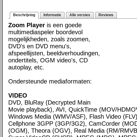
Beschrijving
Informatie
Alle versies
Reviews
Zoom Player
is een goede
multimediaspeler boordevol
mogelijkheden, zoals zoomen,
DVD's en DVD menu's,
afspeellijsten, beeldverhoudingen,
ondertitels, OGM video's, CD
autoplay, etc.
Ondersteunde mediaformaten:
VIDEO
DVD, BluRay (Decrypted Main
Movie playback), AVI, QuickTime (MOV/HDMOV
Windows Media (WMV/ASF), Flash Video (FLV)
Cellphone 3GPP (3GP/3G2), CamCorder (MO
(OGM), Theora (OGV), Real Media (RM/RMVB