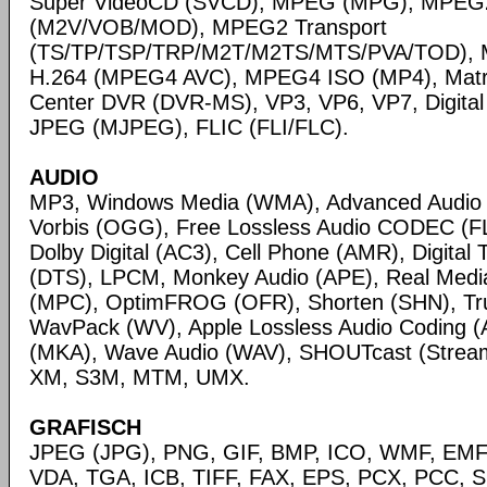
Super VideoCD (SVCD), MPEG (MPG), MPEG
(M2V/VOB/MOD), MPEG2 Transport
(TS/TP/TSP/TRP/M2T/M2TS/MTS/PVA/TOD), 
H.264 (MPEG4 AVC), MPEG4 ISO (MP4), Matr
Center DVR (DVR-MS), VP3, VP6, VP7, Digital 
JPEG (MJPEG), FLIC (FLI/FLC).
AUDIO
MP3, Windows Media (WMA), Advanced Audio
Vorbis (OGG), Free Lossless Audio CODEC (F
Dolby Digital (AC3), Cell Phone (AMR), Digital
(DTS), LPCM, Monkey Audio (APE), Real Medi
(MPC), OptimFROG (OFR), Shorten (SHN), Tru
WavPack (WV), Apple Lossless Audio Coding (
(MKA), Wave Audio (WAV), SHOUTcast (Streami
XM, S3M, MTM, UMX.
GRAFISCH
JPEG (JPG), PNG, GIF, BMP, ICO, WMF, EMF,
VDA, TGA, ICB, TIFF, FAX, EPS, PCX, PCC, S