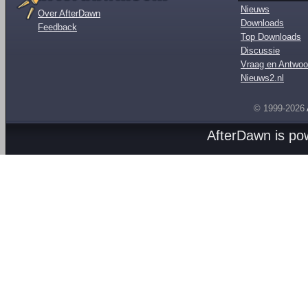
Nieuws
Over AfterDawn
Downloads
Feedback
Top Downloads
Discussie
Vraag en Antwoo
Nieuws2.nl
© 1999-2026
AfterDawn is p