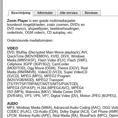
Beschrijving
Informatie
Alle versies
Reviews
Zoom Player
is een goede multimediaspeler
boordevol mogelijkheden, zoals zoomen, DVD's en
DVD menu's, afspeellijsten, beeldverhoudingen,
ondertitels, OGM video's, CD autoplay, etc.
Ondersteunde mediaformaten:
VIDEO
DVD, BluRay (Decrypted Main Movie playback), AVI,
QuickTime (MOV/HDMOV), XVID, DIVX, Windows
Media (WMV/ASF), Flash Video (FLV), Flash (SWF),
Cellphone 3GPP (3GP/3G2), CamCorder
(MOD/TOD), Ogg Movie (OGM), Theora (OGV), Real
Media (RM/RMVB), VideoCD (VCD), Super VideoCD
(SVCD), MPEG (MPG), MPEG2 Program
(M2V/VOB/MOD), MPEG2 Transport
(TS/TP/TSP/TRP/M2T/M2TS/MTS/PVA/TOD),
MPEG4 (SP/ASP), H.264 (MPEG4 AVC), MPEG4
ISO (MP4), Matroska (MKV), Media Center DVR
(DVR-MS), VP3, VP6, VP7, Digital Video (DV), Motion JPEG (MJPEG), 
AUDIO
MP3, Windows Media (WMA), Advanced Audio Coding (AAC), OGG Vorbi
CODEC (FLAC), CD-Audio (CDA), Dolby Digital (AC3), Cell Phone (AMR),
LPCM, Monkey Audio (APE), Real Media (RA), MusePack (MPC), Optim