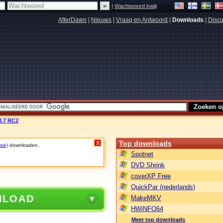
|
Wachtwoord kwijt
AfterDawn
|
Nieuws
|
Vraag en Antwoord
|
Downloads
|
Discu
3.7 RC2
Top downloads
X
sie)
downloaden.
Spotnet
DVD Shrink
coverXP Free
QuickPar (nederlands)
NLOAD
MakeMKV
HWiNFO64
Meer top downloads