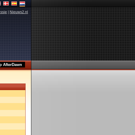
ssie
|
Nieuws2.nl