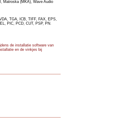
I, Matroska (MKA), Wave Audio
VDA, TGA, ICB, TIFF, FAX, EPS,
L, PIC, PCD, CUT, PSP, PN.
dens de installatie software van
tallatie en de vinkjes bij