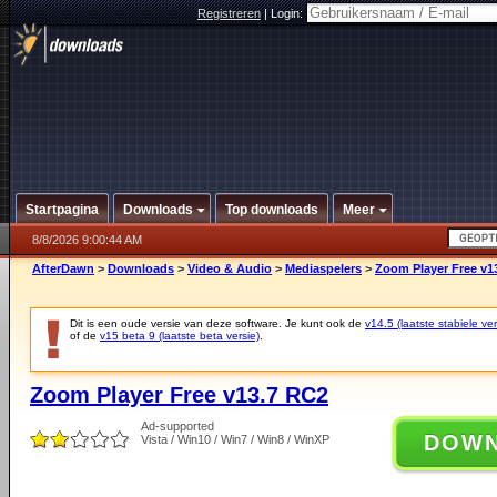
Registreren
|
Login:
Startpagina
Downloads
Top downloads
Meer
8/8/2026 9:00:44 AM
AfterDawn
>
Downloads
>
Video & Audio
>
Mediaspelers
>
Zoom Player Free v1
Dit is een oude versie van deze software. Je kunt ook de
v14.5 (laatste stabiele ver
of de
v15 beta 9 (laatste beta versie)
.
Zoom Player Free v13.7 RC2
Ad-supported
DOW
Vista / Win10 / Win7 / Win8 / WinXP