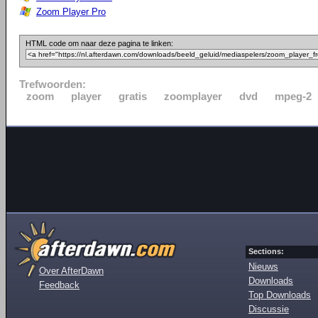
Zoom Player Pro
HTML code om naar deze pagina te linken:
Trefwoorden:
zoom
player
gratis
zoomplayer
dvd
mpeg-2
Sections:
Nieuws
Over AfterDawn
Downloads
Feedback
Top Downloads
Discussie