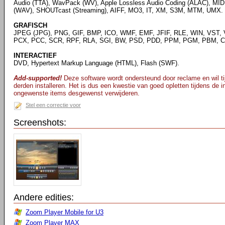
Audio (TTA), WavPack (WV), Apple Lossless Audio Coding (ALAC), MID
(WAV), SHOUTcast (Streaming), AIFF, MO3, IT, XM, S3M, MTM, UMX.
GRAFISCH
JPEG (JPG), PNG, GIF, BMP, ICO, WMF, EMF, JFIF, RLE, WIN, VST, 
PCX, PCC, SCR, RPF, RLA, SGI, BW, PSD, PDD, PPM, PGM, PBM, CE
INTERACTIEF
DVD, Hypertext Markup Language (HTML), Flash (SWF).
Add-supported!
Deze software wordt ondersteund door reclame en wil tij
derden installeren. Het is dus een kwestie van goed opletten tijdens de ins
ongewenste items desgewenst verwijderen.
Stel een correctie voor
Screenshots:
Andere edities:
Zoom Player Mobile for U3
Zoom Player MAX