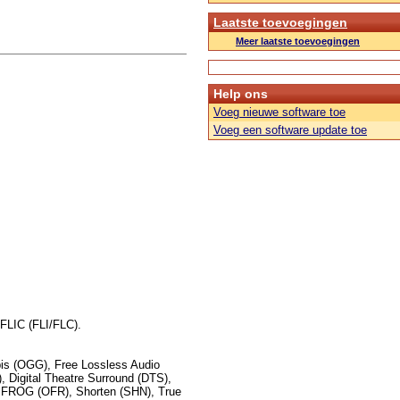
Laatste toevoegingen
Meer laatste toevoegingen
Help ons
Voeg nieuwe software toe
Voeg een software update toe
FLIC (FLI/FLC).
s (OGG), Free Lossless Audio
 Digital Theatre Surround (DTS),
FROG (OFR), Shorten (SHN), True