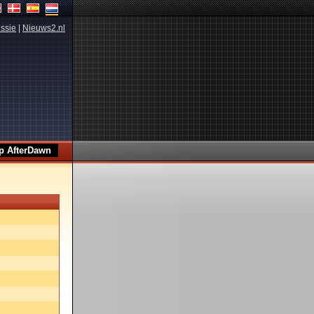
ssie
|
Nieuws2.nl