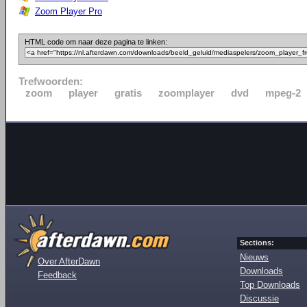
Zoom Player Pro
HTML code om naar deze pagina te linken:
Trefwoorden:
zoom
player
gratis
zoomplayer
dvd
mpeg-2
Sections:
Nieuws
Over AfterDawn
Downloads
Feedback
Top Downloads
Discussie