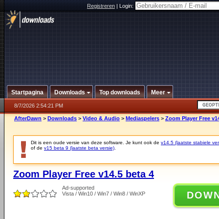
Registreren
|
Login:
Startpagina
Downloads
Top downloads
Meer
8/7/2026 2:54:21 PM
AfterDawn
>
Downloads
>
Video & Audio
>
Mediaspelers
>
Zoom Player Free v14
Dit is een oude versie van deze software. Je kunt ook de
v14.5 (laatste stabiele ver
of de
v15 beta 9 (laatste beta versie)
.
Zoom Player Free v14.5 beta 4
Ad-supported
DOW
Vista / Win10 / Win7 / Win8 / WinXP