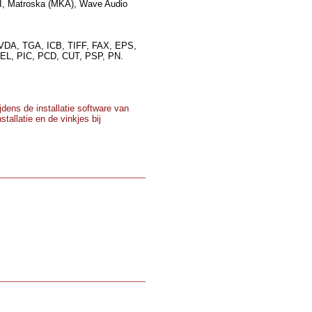
I, Matroska (MKA), Wave Audio
VDA, TGA, ICB, TIFF, FAX, EPS,
L, PIC, PCD, CUT, PSP, PN.
dens de installatie software van
tallatie en de vinkjes bij