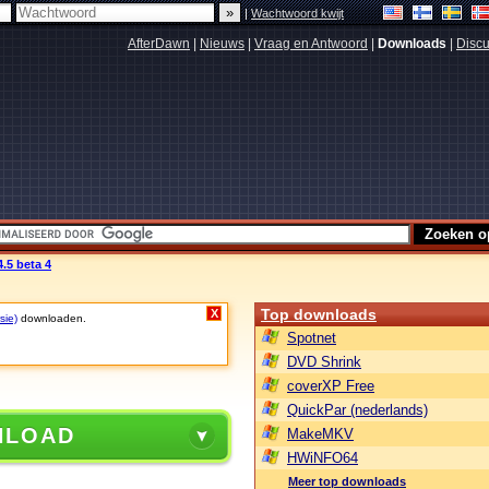
|
Wachtwoord kwijt
AfterDawn
|
Nieuws
|
Vraag en Antwoord
|
Downloads
|
Discu
.5 beta 4
Top downloads
X
sie)
downloaden.
Spotnet
DVD Shrink
coverXP Free
QuickPar (nederlands)
NLOAD
MakeMKV
HWiNFO64
Meer top downloads