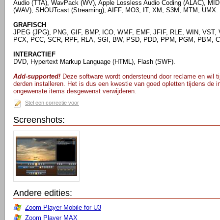
Audio (TTA), WavPack (WV), Apple Lossless Audio Coding (ALAC), MID
(WAV), SHOUTcast (Streaming), AIFF, MO3, IT, XM, S3M, MTM, UMX.
GRAFISCH
JPEG (JPG), PNG, GIF, BMP, ICO, WMF, EMF, JFIF, RLE, WIN, VST, 
PCX, PCC, SCR, RPF, RLA, SGI, BW, PSD, PDD, PPM, PGM, PBM, CE
INTERACTIEF
DVD, Hypertext Markup Language (HTML), Flash (SWF).
Add-supported!
Deze software wordt ondersteund door reclame en wil tij
derden installeren. Het is dus een kwestie van goed opletten tijdens de ins
ongewenste items desgewenst verwijderen.
Stel een correctie voor
Screenshots:
Andere edities:
Zoom Player Mobile for U3
Zoom Player MAX