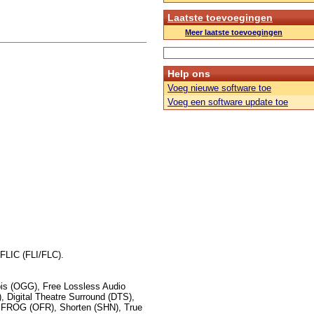
Laatste toevoegingen
Meer laatste toevoegingen
Help ons
Voeg nieuwe software toe
Voeg een software update toe
FLIC (FLI/FLC).
s (OGG), Free Lossless Audio
 Digital Theatre Surround (DTS),
FROG (OFR), Shorten (SHN), True