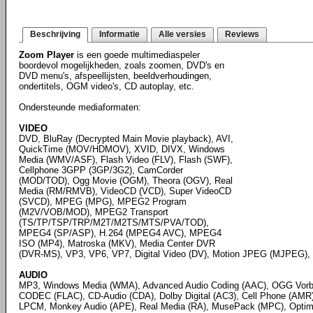
Beschrijving
Informatie
Alle versies
Reviews
Zoom Player
is een goede multimediaspeler
boordevol mogelijkheden, zoals zoomen, DVD's en
DVD menu's, afspeellijsten, beeldverhoudingen,
ondertitels, OGM video's, CD autoplay, etc.
Ondersteunde mediaformaten:
VIDEO
DVD, BluRay (Decrypted Main Movie playback), AVI,
QuickTime (MOV/HDMOV), XVID, DIVX, Windows
Media (WMV/ASF), Flash Video (FLV), Flash (SWF),
Cellphone 3GPP (3GP/3G2), CamCorder
(MOD/TOD), Ogg Movie (OGM), Theora (OGV), Real
Media (RM/RMVB), VideoCD (VCD), Super VideoCD
(SVCD), MPEG (MPG), MPEG2 Program
(M2V/VOB/MOD), MPEG2 Transport
(TS/TP/TSP/TRP/M2T/M2TS/MTS/PVA/TOD),
MPEG4 (SP/ASP), H.264 (MPEG4 AVC), MPEG4
ISO (MP4), Matroska (MKV), Media Center DVR
(DVR-MS), VP3, VP6, VP7, Digital Video (DV), Motion JPEG (MJPEG), 
AUDIO
MP3, Windows Media (WMA), Advanced Audio Coding (AAC), OGG Vorbi
CODEC (FLAC), CD-Audio (CDA), Dolby Digital (AC3), Cell Phone (AMR),
LPCM, Monkey Audio (APE), Real Media (RA), MusePack (MPC), Optim