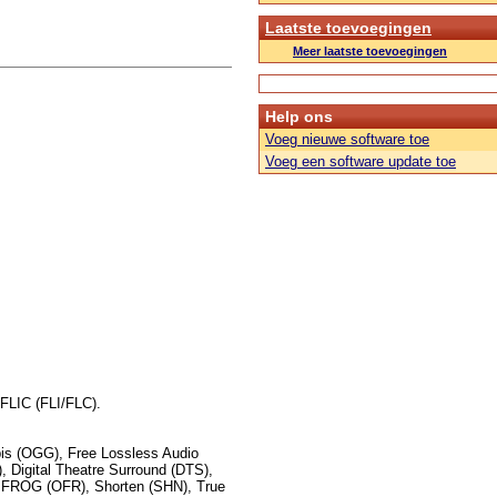
Laatste toevoegingen
Meer laatste toevoegingen
Help ons
Voeg nieuwe software toe
Voeg een software update toe
FLIC (FLI/FLC).
s (OGG), Free Lossless Audio
 Digital Theatre Surround (DTS),
FROG (OFR), Shorten (SHN), True