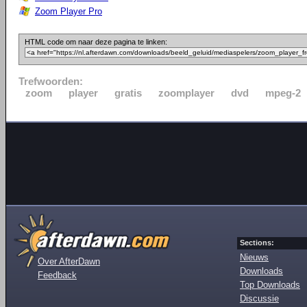
Zoom Player Pro
HTML code om naar deze pagina te linken:
Trefwoorden:
zoom
player
gratis
zoomplayer
dvd
mpeg-2
Sections:
Nieuws
Over AfterDawn
Downloads
Feedback
Top Downloads
Discussie