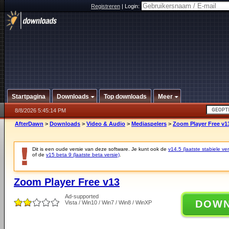
Registreren
|
Login:
Startpagina
Downloads
Top downloads
Meer
8/8/2026 5:45:14 PM
AfterDawn
>
Downloads
>
Video & Audio
>
Mediaspelers
>
Zoom Player Free v1
Dit is een oude versie van deze software. Je kunt ook de
v14.5 (laatste stabiele ver
of de
v15 beta 9 (laatste beta versie)
.
Zoom Player Free v13
Ad-supported
DOW
Vista / Win10 / Win7 / Win8 / WinXP