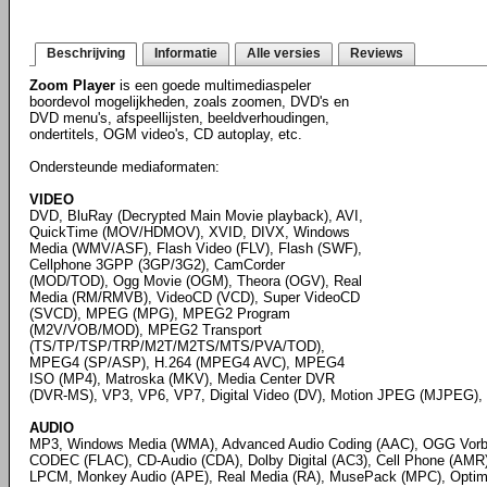
Beschrijving
Informatie
Alle versies
Reviews
Zoom Player
is een goede multimediaspeler
boordevol mogelijkheden, zoals zoomen, DVD's en
DVD menu's, afspeellijsten, beeldverhoudingen,
ondertitels, OGM video's, CD autoplay, etc.
Ondersteunde mediaformaten:
VIDEO
DVD, BluRay (Decrypted Main Movie playback), AVI,
QuickTime (MOV/HDMOV), XVID, DIVX, Windows
Media (WMV/ASF), Flash Video (FLV), Flash (SWF),
Cellphone 3GPP (3GP/3G2), CamCorder
(MOD/TOD), Ogg Movie (OGM), Theora (OGV), Real
Media (RM/RMVB), VideoCD (VCD), Super VideoCD
(SVCD), MPEG (MPG), MPEG2 Program
(M2V/VOB/MOD), MPEG2 Transport
(TS/TP/TSP/TRP/M2T/M2TS/MTS/PVA/TOD),
MPEG4 (SP/ASP), H.264 (MPEG4 AVC), MPEG4
ISO (MP4), Matroska (MKV), Media Center DVR
(DVR-MS), VP3, VP6, VP7, Digital Video (DV), Motion JPEG (MJPEG), 
AUDIO
MP3, Windows Media (WMA), Advanced Audio Coding (AAC), OGG Vorbi
CODEC (FLAC), CD-Audio (CDA), Dolby Digital (AC3), Cell Phone (AMR),
LPCM, Monkey Audio (APE), Real Media (RA), MusePack (MPC), Optim