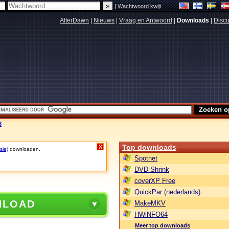
|
Wachtwoord kwijt
AfterDawn
|
Nieuws
|
Vraag en Antwoord
|
Downloads
|
Discu
3
Top downloads
X
sie)
downloaden.
Spotnet
DVD Shrink
coverXP Free
QuickPar (nederlands)
NLOAD
MakeMKV
HWiNFO64
Meer top downloads