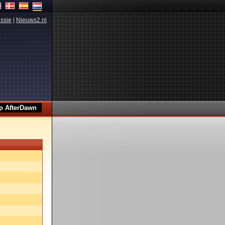
ssie
|
Nieuws2.nl