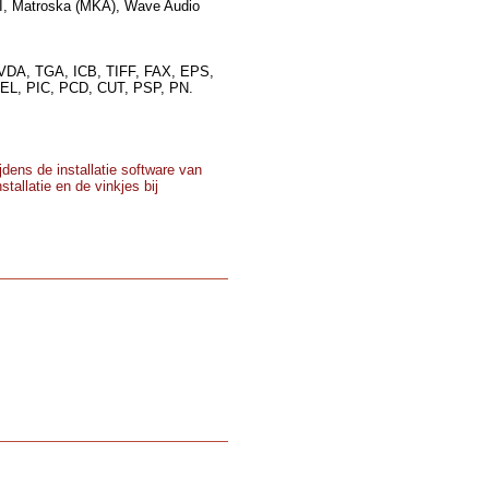
I, Matroska (MKA), Wave Audio
VDA, TGA, ICB, TIFF, FAX, EPS,
L, PIC, PCD, CUT, PSP, PN.
dens de installatie software van
tallatie en de vinkjes bij