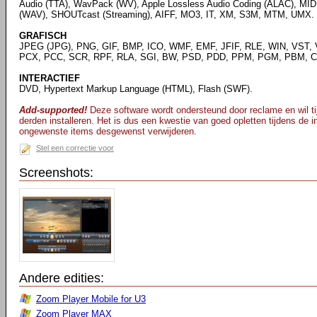
Audio (TTA), WavPack (WV), Apple Lossless Audio Coding (ALAC), MID
(WAV), SHOUTcast (Streaming), AIFF, MO3, IT, XM, S3M, MTM, UMX.
GRAFISCH
JPEG (JPG), PNG, GIF, BMP, ICO, WMF, EMF, JFIF, RLE, WIN, VST, 
PCX, PCC, SCR, RPF, RLA, SGI, BW, PSD, PDD, PPM, PGM, PBM, CE
INTERACTIEF
DVD, Hypertext Markup Language (HTML), Flash (SWF).
Add-supported!
Deze software wordt ondersteund door reclame en wil tij
derden installeren. Het is dus een kwestie van goed opletten tijdens de ins
ongewenste items desgewenst verwijderen.
Stel een correctie voor
Screenshots:
Andere edities:
Zoom Player Mobile for U3
Zoom Player MAX