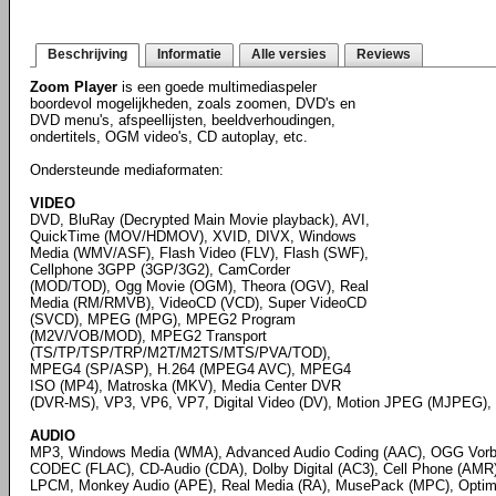
Beschrijving
Informatie
Alle versies
Reviews
Zoom Player
is een goede multimediaspeler
boordevol mogelijkheden, zoals zoomen, DVD's en
DVD menu's, afspeellijsten, beeldverhoudingen,
ondertitels, OGM video's, CD autoplay, etc.
Ondersteunde mediaformaten:
VIDEO
DVD, BluRay (Decrypted Main Movie playback), AVI,
QuickTime (MOV/HDMOV), XVID, DIVX, Windows
Media (WMV/ASF), Flash Video (FLV), Flash (SWF),
Cellphone 3GPP (3GP/3G2), CamCorder
(MOD/TOD), Ogg Movie (OGM), Theora (OGV), Real
Media (RM/RMVB), VideoCD (VCD), Super VideoCD
(SVCD), MPEG (MPG), MPEG2 Program
(M2V/VOB/MOD), MPEG2 Transport
(TS/TP/TSP/TRP/M2T/M2TS/MTS/PVA/TOD),
MPEG4 (SP/ASP), H.264 (MPEG4 AVC), MPEG4
ISO (MP4), Matroska (MKV), Media Center DVR
(DVR-MS), VP3, VP6, VP7, Digital Video (DV), Motion JPEG (MJPEG), 
AUDIO
MP3, Windows Media (WMA), Advanced Audio Coding (AAC), OGG Vorbi
CODEC (FLAC), CD-Audio (CDA), Dolby Digital (AC3), Cell Phone (AMR),
LPCM, Monkey Audio (APE), Real Media (RA), MusePack (MPC), Optim