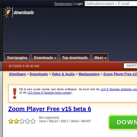
Registreren
|
Login:
Startpagina
Downloads
Top downloads
Meer
8/7/2026 9:40:40 AM
AfterDawn
>
Downloads
>
Video & Audio
>
Mediaspelers
>
Zoom Player Free v15
Dit is een oude versie van deze software. Je kunt ook de
v14.5 (laatste stabiele ver
of de
v15 beta 9 (laatste beta versie)
.
Zoom Player Free v15 beta 6
Ad-supported
DOW
Vista / Win10 / Win7 / Win8 / WinXP