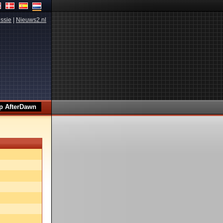
ssie
|
Nieuws2.nl