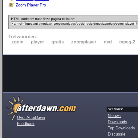
Zoom Player Pro
HTML code om naar deze pagina te linken:
Trefwoorden:
zoom
player
gratis
zoomplayer
dvd
mpeg-2
Sections:
Nieuws
Over AfterDawn
Downloads
Feedback
Top Downloads
Discussie