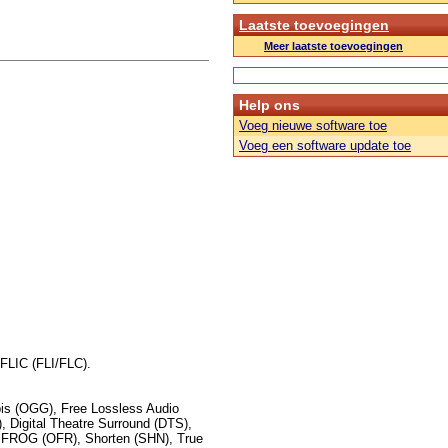
Laatste toevoegingen
Meer laatste toevoegingen
Help ons
Voeg nieuwe software toe
Voeg een software update toe
FLIC (FLI/FLC).
s (OGG), Free Lossless Audio
 Digital Theatre Surround (DTS),
FROG (OFR), Shorten (SHN), True