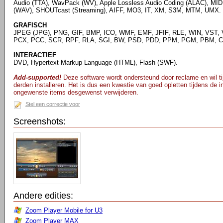
Audio (TTA), WavPack (WV), Apple Lossless Audio Coding (ALAC), MID
(WAV), SHOUTcast (Streaming), AIFF, MO3, IT, XM, S3M, MTM, UMX.
GRAFISCH
JPEG (JPG), PNG, GIF, BMP, ICO, WMF, EMF, JFIF, RLE, WIN, VST, 
PCX, PCC, SCR, RPF, RLA, SGI, BW, PSD, PDD, PPM, PGM, PBM, CE
INTERACTIEF
DVD, Hypertext Markup Language (HTML), Flash (SWF).
Add-supported!
Deze software wordt ondersteund door reclame en wil tij
derden installeren. Het is dus een kwestie van goed opletten tijdens de ins
ongewenste items desgewenst verwijderen.
Stel een correctie voor
Screenshots:
Andere edities:
Zoom Player Mobile for U3
Zoom Player MAX