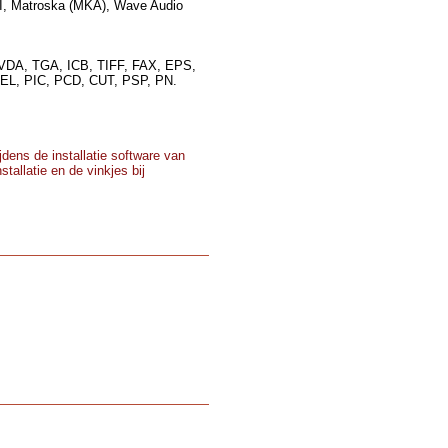
I, Matroska (MKA), Wave Audio
VDA, TGA, ICB, TIFF, FAX, EPS,
L, PIC, PCD, CUT, PSP, PN.
dens de installatie software van
tallatie en de vinkjes bij