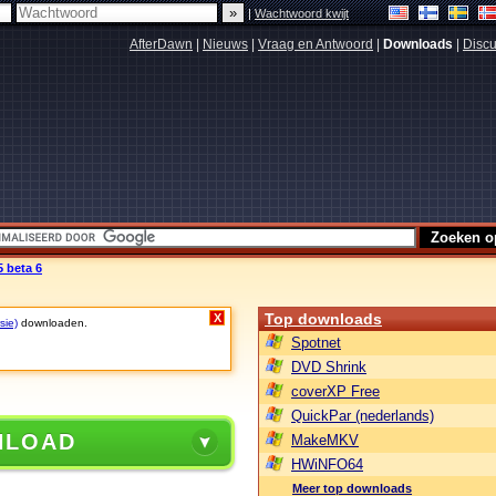
|
Wachtwoord kwijt
AfterDawn
|
Nieuws
|
Vraag en Antwoord
|
Downloads
|
Discu
 beta 6
Top downloads
X
sie)
downloaden.
Spotnet
DVD Shrink
coverXP Free
QuickPar (nederlands)
NLOAD
MakeMKV
HWiNFO64
Meer top downloads