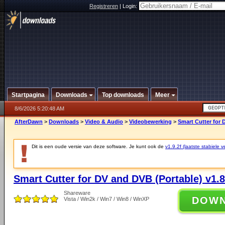
Registreren
|
Login:
Startpagina
Downloads
Top downloads
Meer
8/6/2026 5:20:48 AM
AfterDawn
>
Downloads
>
Video & Audio
>
Videobewerking
>
Smart Cutter for 
Dit is een oude versie van deze software. Je kunt ook de
v1.9.2f (laatste stabiele v
Smart Cutter for DV and DVB (Portable) v1.8
Shareware
DOW
Vista / Win2k / Win7 / Win8 / WinXP