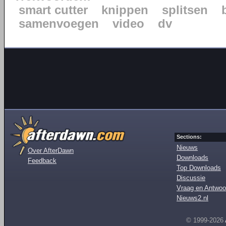
smart cutter
knippen
splitsen
samenvoegen
video
dv
Sections:
Nieuws
Over AfterDawn
Downloads
Feedback
Top Downloads
Discussie
Vraag en Antwoo
Nieuws2.nl
© 1999-2026