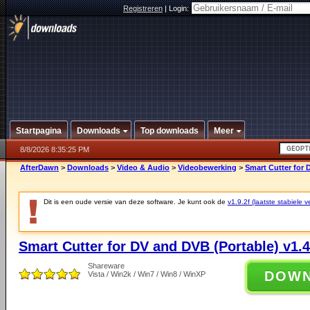
Registreren
|
Login:
Startpagina
Downloads
Top downloads
Meer
8/8/2026 8:35:25 PM
AfterDawn
>
Downloads
>
Video & Audio
>
Videobewerking
>
Smart Cutter for 
Dit is een oude versie van deze software. Je kunt ook de
v1.9.2f (laatste stabiele v
Smart Cutter for DV and DVB (Portable) v1.4
Shareware
DOW
Vista / Win2k / Win7 / Win8 / WinXP