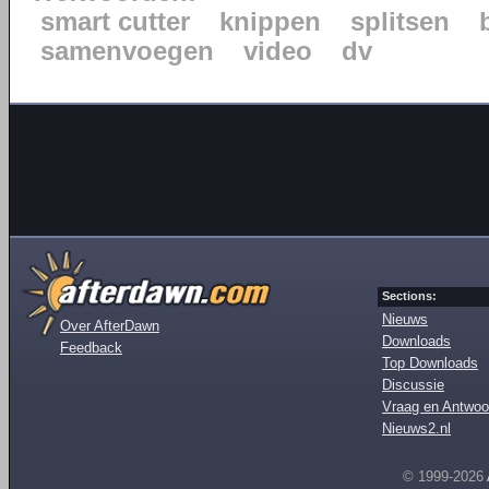
smart cutter
knippen
splitsen
samenvoegen
video
dv
Sections:
Nieuws
Over AfterDawn
Downloads
Feedback
Top Downloads
Discussie
Vraag en Antwoo
Nieuws2.nl
© 1999-2026